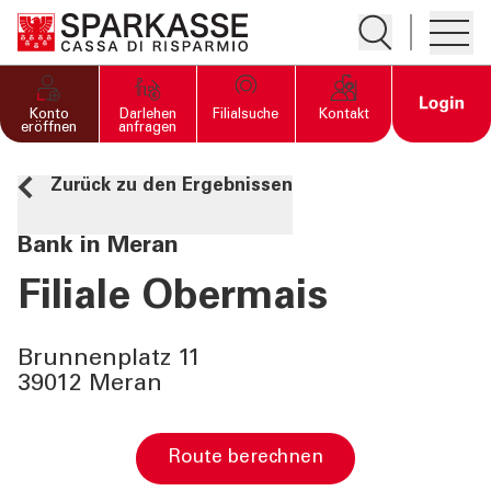
Suche öffnen
Hambur
PRIVATKUNDEN UND
Open 
Konto
Darlehen
Filialsuche
Kontakt
FAMILIEN
eröffnen
anfragen
Zurück zu den Ergebnissen
GESCHÄFTSKUNDEN
Bank in Meran
DIENSTLEISTUNGEN
PRIVATKUNDEN
Filiale Obermais
DIENSTLEISTUNGEN
Brunnenplatz 11
GESCHÄFTSKUNDEN
39012 Meran
MEHR ALS BANK
Route berechnen