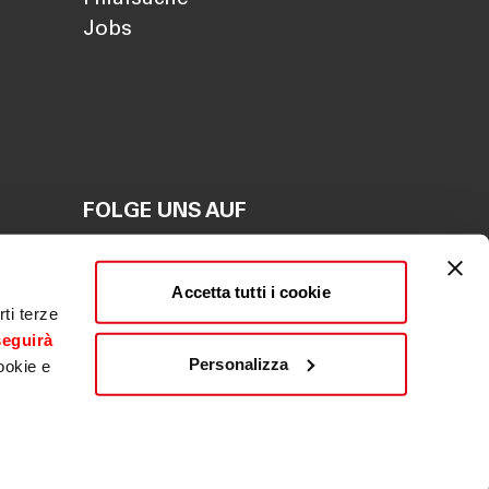
Jobs
FOLGE UNS AUF
en
Accetta tutti i cookie
en
ti terze
seguirà
Personalizza
ookie e
ldwäsche
|
Beschwerde
|
Whistleblowing
|
ACF
Fondo centrale di garanzia