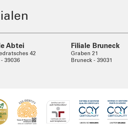
Tel:
800378378
Mo-Fr
:
08:00-22:00
ialen
Sa
: 08:00-14:00
ale Abtei
Filiale Bruneck
Pedratsches 42
Graben 21
 - 39036
Bruneck - 39031