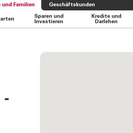
 und Familien
Geschäftskunden
Sparen und
Kredite und
karten
Investieren
Darlehen
S BANK
ÜBER UNS
e Auto
Bank
rkasse
Governance
Direktion
Investor Relations
Aktionäre
Internal Dealing
 -
Nachhaltigkeit