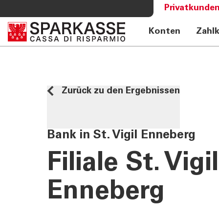
Privatkunden
Konten
Zahl
DIENSTLEISTUNGEN
MEHR AL
PRIVATKUNDEN
Sparkass
Private Banking
Club Spa
Zurück zu den Ergebnissen
Online Banking Privatkunden
Academy
Fernberatung Meet
Mobile Payments
Bank in St. Vigil Enneberg
Altersvorsorge
360°-Beratung
Filiale St. Vigil
Jugend - Spark
Enneberg