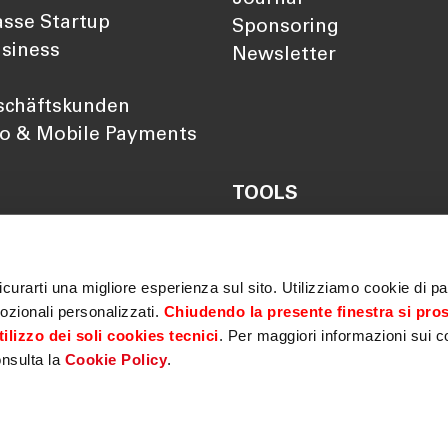
sse Startup
Sponsoring
siness
Newsletter
schäftskunden
so & Mobile Payments
TOOLS
Darlehensrate berechn
Rendite berechnen
Vorsorgelücke berechn
curarti una migliore esperienza sul sito. Utilizziamo cookie di par
ozionali personalizzati.
Chiudendo la presente finestra si pro
ilizzo dei soli cookies tecnici
. Per maggiori informazioni sui c
onsulta la
Cookie Policy
.
imer
|
Privacy policy
|
Cookie policy
|
MiFID
|
Sicherheit
|
Ge
r Barrierefreiheit
|
Elektronische Überprüfung von Bankgarantien
|