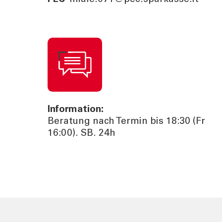
Information:
Beratung nach Termin bis 18:30 (Fr
16:00). SB. 24h
TOOLS
AKTUELL
Darlehensrate berechnen
News, Ev
Rendite berechnen
Cybersec
Vorsorgelücke berechnen
Journal
Sponsori
Newslett