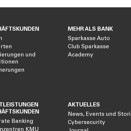
HÄFTSKUNDEN
MEHR ALS BANK
n
Sparkasse Auto
arten
Club Sparkasse
zierungen und
Academy
itionen
cherungen
TLEISTUNGEN
AKTUELLES
HÄFTSKUNDEN
News, Events und Stor
rate Banking
Cybersecurity
nzentren KMU
Journal