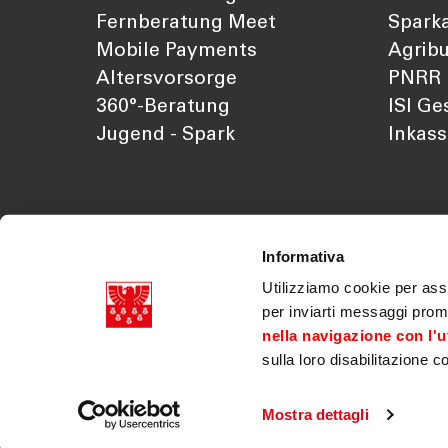
Fernberatung Meet
Sparka
Mobile Payments
Agribu
Altersvorsorge
PNRR
360°-Beratung
ISI Ge
Jugend - Spark
Inkas
Informativa
Utilizziamo cookie per assi
per inviarti messaggi prom
nella navigazione con l'ut
sulla loro disabilitazione c
Südtiroler Sparkasse AG Mwst. Nr. 03179070218
Dok. der Gesellschaft
|
Transparenz
|
Legal discla
|
PSD2
|
Gesetzliche Neuerungen
|
Erklärung zu
Mostra dettagli