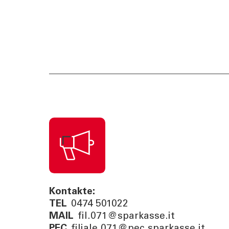
Kontakte:
TEL
0474 501022
MAIL
fil.071@sparkasse.it
PEC
filiale.071@pec.sparkasse.it