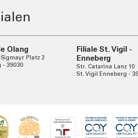
er
Tel:
800378378
ialen
Mo-Fr
:
08:00-22:00
Sa
: 08:00-14:00
ale Olang
Filiale St. Vigil -
 Sigmayr Platz 2
Enneberg
 - 39030
Str. Catarina Lanz 10
St. Vigil Enneberg - 3