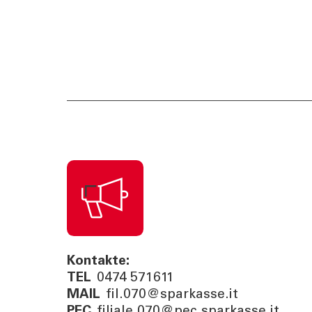
Kontakte:
TEL
0474 571611
MAIL
fil.070@sparkasse.it
PEC
filiale.070@pec.sparkasse.it