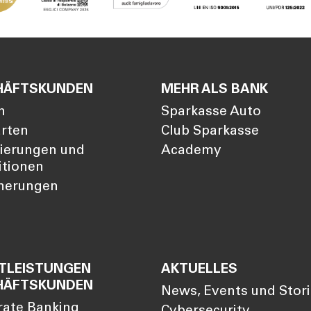
HÄFTSKUNDEN
MEHR ALS BANK
n
Sparkasse Auto
arten
Club Sparkasse
zierungen und
Academy
itionen
cherungen
TLEISTUNGEN
AKTUELLES
HÄFTSKUNDEN
News, Events und Stor
rate Banking