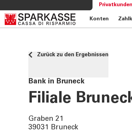
Privatkunden
Konten
Zahl
DIENSTLEISTUNGEN
MEHR AL
PRIVATKUNDEN
Sparkass
Private Banking
Club Spa
Zurück zu den Ergebnissen
Online Banking Privatkunden
Academy
Fernberatung Meet
Mobile Payments
Bank in Bruneck
Altersvorsorge
360°-Beratung
Filiale Brunec
Jugend - Spark
Graben 21
39031 Bruneck