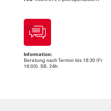
Information:
Beratung nach Termin bis 18:30 (Fr
16:00). SB. 24h
TOOLS
AKTUELL
Darlehensrate berechnen
News, Ev
Rendite berechnen
Cybersec
Vorsorgelücke berechnen
Journal
Sponsori