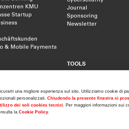
Cybersecurity
nzentren KMU
Journal
sse Startup
Sponsoring
siness
Newsletter
schäftskunden
so & Mobile Payments
TOOLS
Darlehensrate berechn
Rendite berechnen
Vorsorgelücke berechn
curarti una migliore esperienza sul sito. Utilizziamo cookie di par
ozionali personalizzati.
Chiudendo la presente finestra si pro
ilizzo dei soli cookies tecnici
. Per maggiori informazioni sui c
onsulta la
Cookie Policy
.
imer
|
Privacy policy
|
Cookie policy
|
MiFID
|
Sicherheit
|
Ge
r Barrierefreiheit
|
Elektronische Überprüfung von Bankgarantien
|