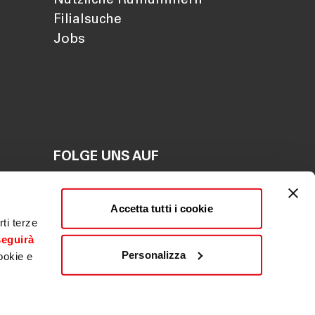
Nützliche Rufnummern
Filialsuche
Jobs
FOLGE UNS AUF
en
Accetta tutti i cookie
en
ti terze
seguirà
Personalizza
ookie e
ldwäsche
|
Beschwerde
|
Whistleblowing
|
ACF
Fondo centrale di garanzia