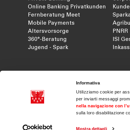
Online Banking Privatkunden
Kunde
Fernberatung Meet
Sparka
Mobile Payments
Agribu
Altersvorsorge
PNRR
360°-Beratung
ISI Ge
Jugend - Spark
Inkas
Informativa
Utilizziamo cookie per assi
per inviarti messaggi prom
nella navigazione con l'ut
sulla loro disabilitazione c
Südtiroler Sparkasse AG Mwst. Nr. 03179070218
Dok. der Gesellschaft
|
Transparenz
|
Legal discla
|
PSD2
|
Gesetzliche Neuerungen
|
Erklärung zu
Mostra dettagli