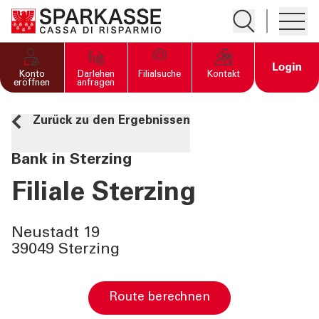
Suche öffnen
Hambur
PRIVATKUNDEN UND
Open 
Konto
Darlehen
Filialsuche
Kontakt
FAMILIEN
eröffnen
anfragen
Zurück zu den Ergebnissen
GESCHÄFTSKUNDEN
Bank in Sterzing
DIENSTLEISTUNGEN
PRIVATKUNDEN
Filiale Sterzing
DIENSTLEISTUNGEN
Neustadt 19
GESCHÄFTSKUNDEN
39049 Sterzing
MEHR ALS BANK
Route berechnen