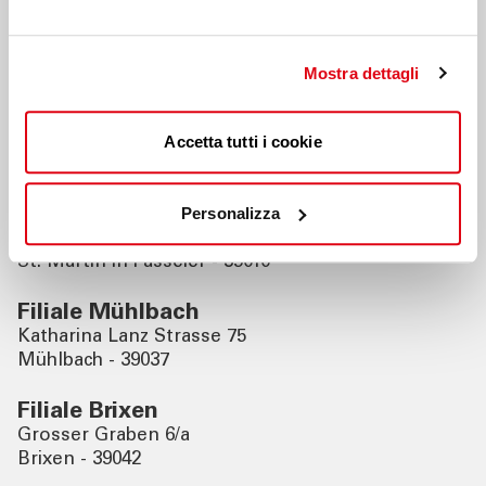
Nahegelegene Filialen
Mostra dettagli
Filiale Gossensass
Ibsenplatz 2
Accetta tutti i cookie
Gossensass - 39041
Filiale St. Martin in Passeier
Personalizza
Dorfstrasse 31
St. Martin in Passeier - 39010
Filiale Mühlbach
Katharina Lanz Strasse 75
Mühlbach - 39037
Filiale Brixen
Grosser Graben 6/a
Brixen - 39042