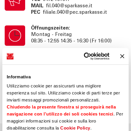
MAIL
fil.040@sparkasse.it
PEC
filiale.040@pec.sparkasse.it
Öffnungszeiten:
Montag - Freitag
08:35 - 12:55 14:35 - 16:30 (Fr 16:00)
Kassenschalterzeiten:
Montag - Freitag
08:35 - 12:55 14:35 - 16:00 (Fr 15:30)
Informativa
Utilizziamo cookie per assicurarti una migliore
Information:
esperienza sul sito. Utilizziamo cookie di parti terze per
Beratung nach Termin bis 18:30 (Fr
inviarti messaggi promozionali personalizzati.
16:00). SB. 24h
Chiudendo la presente finestra si proseguirà nella
navigazione con l'utilizzo dei soli cookies tecnici
. Per
maggiori informazioni sui cookie e sulla loro
disabilitazione consulta la
Cookie Policy
.