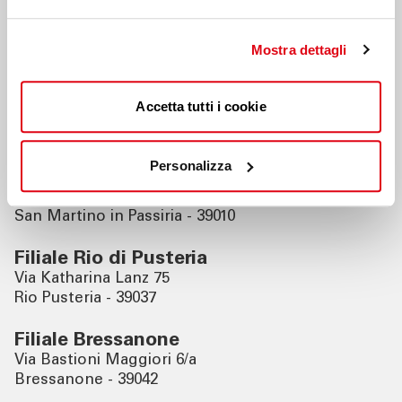
Filiali vicine
Mostra dettagli
Filiale Colle Isarco
Accetta tutti i cookie
Piazza Ibsen 2
Colle Isarco - 39041
Personalizza
Filiale S. Martino in Passiria
Via del Villaggio 31
San Martino in Passiria - 39010
Filiale Rio di Pusteria
Via Katharina Lanz 75
Rio Pusteria - 39037
Filiale Bressanone
Via Bastioni Maggiori 6/a
Bressanone - 39042