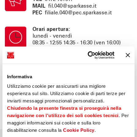
MAIL
fil.040@sparkasse.it
PEC
filiale.040@pec.sparkasse.it
Orari apertura:
lunedì - venerdì
08:35 - 12:55 14:35 - 16:30 (ven 16:00)
Orari cassa:
lunedì - venerdì
08:35 - 12:55 14:35 - 16:00 (ven 15:30)
Informativa
Utilizziamo cookie per assicurarti una migliore
Info:
esperienza sul sito. Utilizziamo cookie di parti terze per
consulenza su appuntamento fino alle
inviarti messaggi promozionali personalizzati.
18:30 (ven 16:00), area self 24h
Chiudendo la presente finestra si proseguirà nella
navigazione con l'utilizzo dei soli cookies tecnici
. Per
maggiori informazioni sui cookie e sulla loro
disabilitazione consulta la
Cookie Policy
.