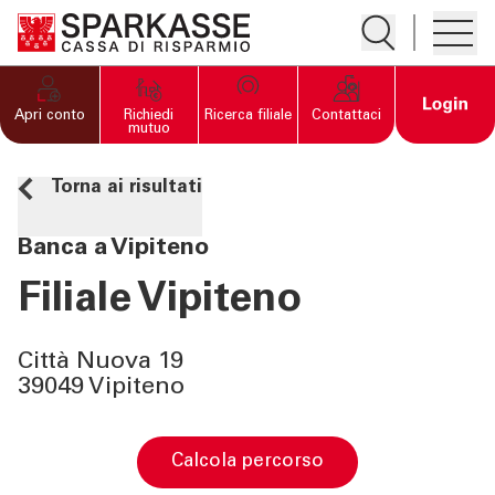
Apre la ricerc
Apre i
PRIVATI E FAMIGLIE
Open 
Apri conto
Richiedi
Ricerca filiale
Contattaci
mutuo
IMPRESE
Torna ai risultati
SERVIZI PRIVATI E
Banca a Vipiteno
FAMIGLIE
Filiale Vipiteno
SERVIZI IMPRESE
Città Nuova 19
39049 Vipiteno
OLTRE LA BANCA
CHI SIAMO
calcola percorso