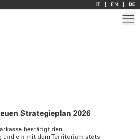
IT
EN
DE
Hambur
Konto eröffnen
Darlehen anfragen
Filialsuche
Kontakt
neuen Strategieplan 2026
arkasse bestätigt den
 und ein mit dem Territorium stets