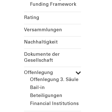
Funding Framework
Rating
Versammlungen
Nachhaltigkeit
Dokumente der
TOOLS
AKTUELL
Gesellschaft
Darlehensrate berechnen
News, Ev
Offenlegung
Rendite berechnen
Cybersec
Offenlegung 3. Säule
Vorsorgelücke berechnen
Journal
Bail-in
Sponsori
Beteiligungen
Newslett
Financial Institutions