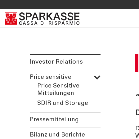
DIENSTLEISTUNGEN
MEHR AL
PRIVATKUNDEN
Sparkass
Private Banking
Club Spa
Investor Relations
Online Banking Privatkunden
Academy
Fernberatung Meet
Price sensitive
Mobile Payments
Price Sensitive
Altersvorsorge
Mitteilungen
360°-Beratung
SDIR und Storage
Jugend - Spark
Pressemitteilung
D
Bilanz und Berichte
W