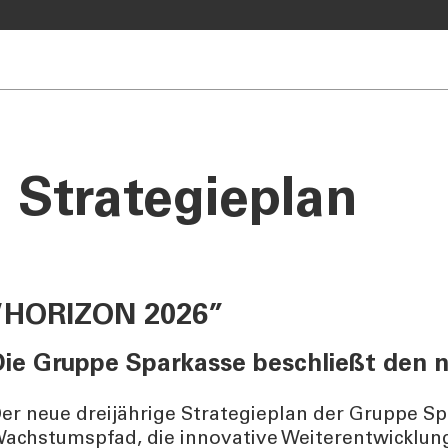
S BANK
ÜBER UNS
e Auto
Bank
rkasse
Governance
Strategieplan
Direktion
Investor Relations
Aktionäre
Internal Dealing
“HORIZON 2026”
Nachhaltigkeit
Die Gruppe Sparkasse beschließt den 
er neue dreijährige Strategieplan der Gruppe Sp
achstumspfad, die innovative Weiterentwicklung