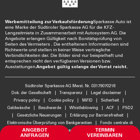
Werbemitteilung zur Verkaufsförderung
Sparkasse Auto ist
eine Marke der Südtiroler Sparkasse AG für die KFZ-
Langzeitmiete in Zusammenarbeit mit Autosystem AG. Die
Angebote erlangen Gültigkeit nach Bonitätsprüfung von
Seiten des Vermieters . Die enthaltenen Informationen sind
Richtwerte und stellen in keiner Weise vertragliche
Verbindlichkeiten dar. Die Bilder sind nur beispielhaft und
entsprechen nicht den verfügbaren Versionen bzw.
Ausstattungen.
Angebot gültig solange der Vorrat reicht.
Südtiroler Sparkasse AG Mwst. Nr. 03179070218
Dok. der Gesellschaft
|
Transparenz
|
Legal disclaimer
|
Privacy policy
|
Cookie policy
|
MiFID
|
Sicherheit
|
Geldwäsche
|
Beschwerde
|
Whistleblowing
|
ACF
|
PSD2
|
Gesetzliche Neuerungen
|
Erklärung zur Barrierefreiheit
|
Elektronische Überprüfung von Bankgarantien
|
Fondo centrale di
ANGEBOT
TERMIN
garanzia
IT
DE
ANFRAGEN
VEREINBAREN