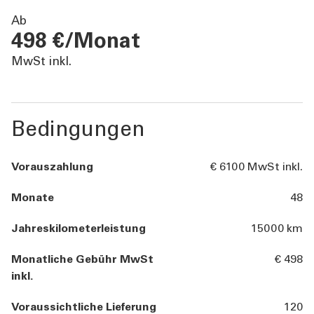
ÜBER UNS
Ab
498 €/Monat
TOOLS
MwSt inkl.
AKTUELLES
Bedingungen
KONTAKT
Vorauszahlung
€ 6100 MwSt inkl.
Monate
48
Jahreskilometerleistung
15000 km
Monatliche Gebühr MwSt
€ 498
inkl.
Voraussichtliche Lieferung
120