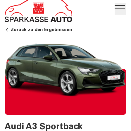
Hambur
PRIVATKUNDEN UND
Zurück zu den Ergebnissen
FAMILIEN
GESCHÄFTSKUNDEN
DIENSTLEISTUNGEN
PRIVATKUNDEN
DIENSTLEISTUNGEN
GESCHÄFTSKUNDEN
MEHR ALS BANK
Audi A3 Sportback