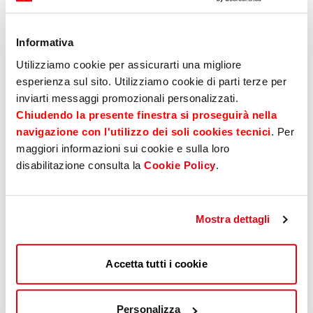
Zulassung
Informativa
Utilizziamo cookie per assicurarti una migliore
KFZ-Steuern
esperienza sul sito. Utilizziamo cookie di parti terze per
inviarti messaggi promozionali personalizzati.
Chiudendo la presente finestra si proseguirà nella
navigazione con l'utilizzo dei soli cookies tecnici
. Per
maggiori informazioni sui cookie e sulla loro
Fahrzeugwartung (Revision)
disabilitazione consulta la
Cookie Policy
.
Mostra dettagli
Abwicklung Bußgelder
Accetta tutti i cookie
Betriebsbereitstellung
Personalizza