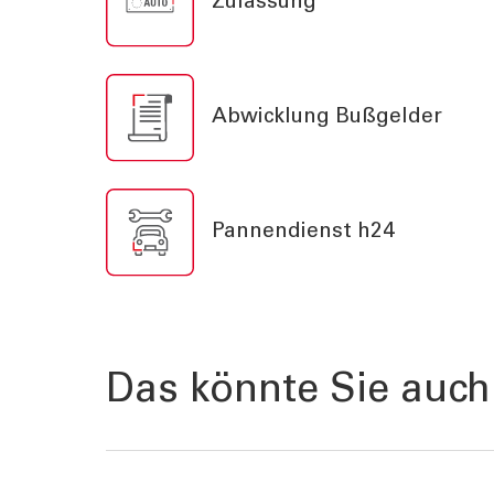
Zulassung
TOOLS
AKTUELL
Darlehensrate berechnen
News, Ev
Rendite berechnen
Cybersec
Abwicklung Bußgelder
Vorsorgelücke berechnen
Journal
Sponsori
Newslett
Pannendienst h24
Das könnte Sie auch