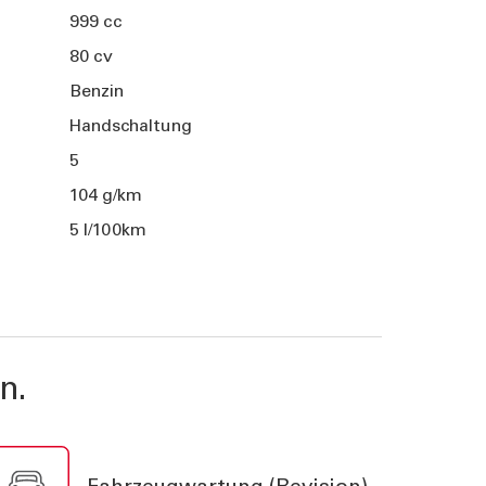
999 cc
80 cv
Benzin
Handschaltung
5
104 g/km
5 l/100km
n.