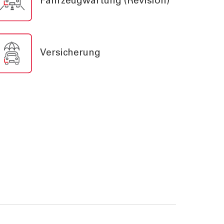
Fahrzeugwartung (Revision)
rn
Versicherung
Eine nachhaltige Welt
entsteht durch bewusste
Entscheidungen.