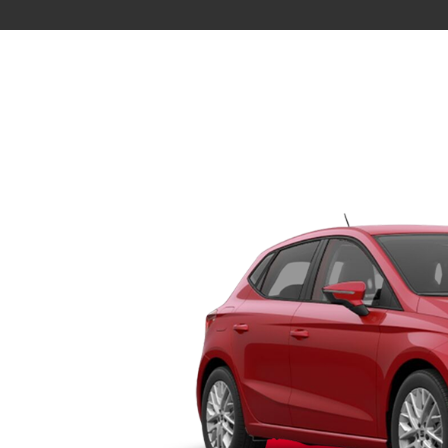
S BANK
ÜBER UNS
e Auto
Bank
rkasse
Governance
Direktion
Investor Relations
Aktionäre
Internal Dealing
Nachhaltigkeit