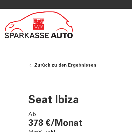
DIENSTLEISTUNGEN
MEHR AL
PRIVATKUNDEN
Sparkass
Private Banking
Club Spa
Online Banking Privatkunden
Academy
Zurück zu den Ergebnissen
Fernberatung Meet
Mobile Payments
Altersvorsorge
360°-Beratung
Seat Ibiza
Jugend - Spark
Ab
378 €/Monat