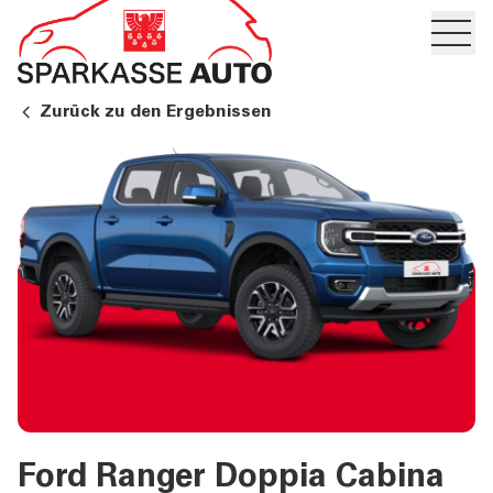
Hambur
PRIVATKUNDEN UND
Zurück zu den Ergebnissen
FAMILIEN
GESCHÄFTSKUNDEN
DIENSTLEISTUNGEN
PRIVATKUNDEN
DIENSTLEISTUNGEN
GESCHÄFTSKUNDEN
MEHR ALS BANK
Ford Ranger Doppia Cabina