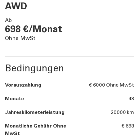
ÜBER UNS
AWD
Ab
TOOLS
698 €/Monat
Ohne MwSt
AKTUELLES
KONTAKT
Bedingungen
Vorauszahlung
€ 6000 Ohne MwSt
Monate
48
Jahreskilometerleistung
20000 km
Monatliche Gebühr Ohne
€ 698
MwSt