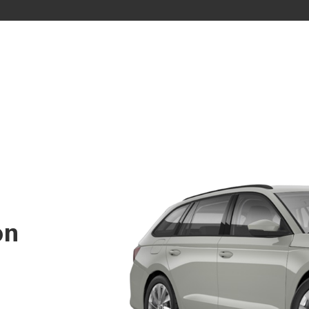
S BANK
ÜBER UNS
e Auto
Bank
rkasse
Governance
Direktion
Investor Relations
Aktionäre
Internal Dealing
Nachhaltigkeit
on