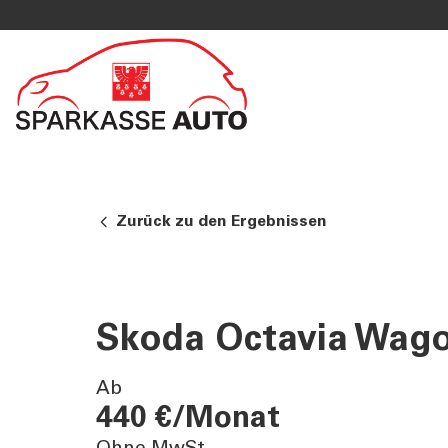
DIENSTLEISTUNGEN
MEHR AL
PRIVATKUNDEN
Sparkass
Private Banking
Club Spa
Online Banking Privatkunden
Academy
Zurück zu den Ergebnissen
Fernberatung Meet
Mobile Payments
Altersvorsorge
360°-Beratung
Skoda Octavia Wag
Jugend - Spark
Ab
440 €/Monat