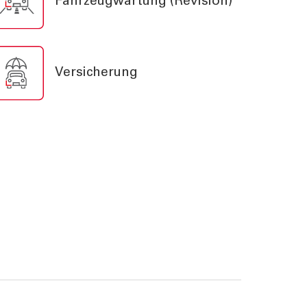
Fahrzeugwartung (Revision)
rn
Versicherung
Eine nachhaltige Welt
entsteht durch bewusste
Entscheidungen.