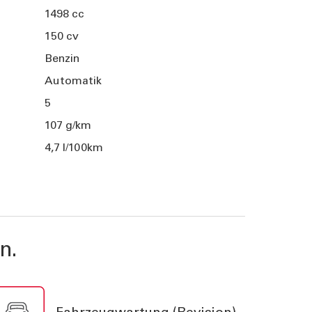
1498 cc
150 cv
Benzin
Automatik
5
107 g/km
4,7 l/100km
n.