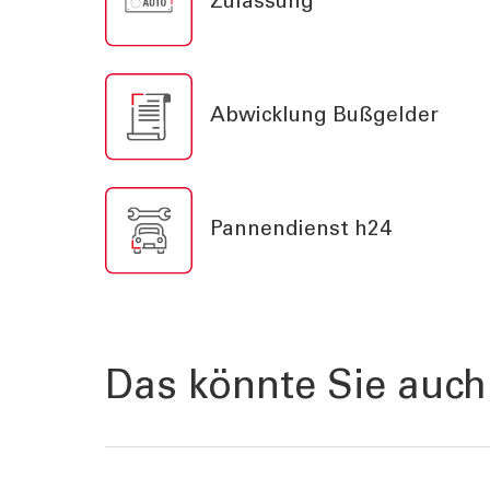
Zulassung
TOOLS
AKTUELL
Darlehensrate berechnen
News, Ev
Rendite berechnen
Cybersec
Abwicklung Bußgelder
Vorsorgelücke berechnen
Journal
Sponsori
Newslett
Pannendienst h24
Das könnte Sie auch