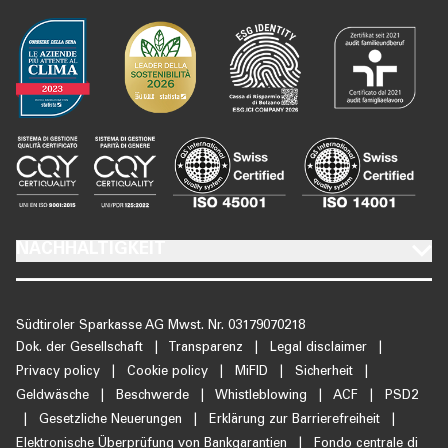
NACHHALTIGKEIT
Südtiroler Sparkasse AG Mwst. Nr. 03179070218
Dok. der Gesellschaft
|
Transparenz
|
Legal disclaimer
|
Privacy policy
|
Cookie policy
|
MiFID
|
Sicherheit
|
Geldwäsche
|
Beschwerde
|
Whistleblowing
|
ACF
|
PSD2
|
Gesetzliche Neuerungen
|
Erklärung zur Barrierefreiheit
|
Elektronische Überprüfung von Bankgarantien
|
Fondo centrale di