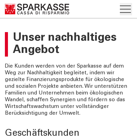
Hambur
PRIVATKUNDEN UND
Unser nachhaltiges
FAMILIEN
Angebot
GESCHÄFTSKUNDEN
Die Kunden werden von der Sparkasse auf dem
DIENSTLEISTUNGEN
Weg zur Nachhaltigkeit begleitet, indem wir
PRIVATKUNDEN
gezielte Finanzierungsprodukte für ökologische
und sozialen Projekte anbieten. Wir unterstützen
Familien und Unternehmen beim ökologischen
DIENSTLEISTUNGEN
Wandel, schaffen Synergien und fördern so das
GESCHÄFTSKUNDEN
Wirtschaftswachstum unter vollständiger
Berücksichtigung der Umwelt.
MEHR ALS BANK
Geschäftskunden