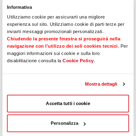
Informativa
Bei Ihnen fallen wenige Bankgeschäfte an?
Dann ist Basic das richtige Einstiegskonto für Sie.
Utilizziamo cookie per assicurarti una migliore
esperienza sul sito. Utilizziamo cookie di parti terze per
inviarti messaggi promozionali personalizzati.
Chiudendo la presente finestra si proseguirà nella
navigazione con l'utilizzo dei soli cookies tecnici
. Per
Mehr erfahren
maggiori informazioni sui cookie e sulla loro
disabilitazione consulta la
Cookie Policy
.
Mostra dettagli
Accetta tutti i cookie
Personalizza