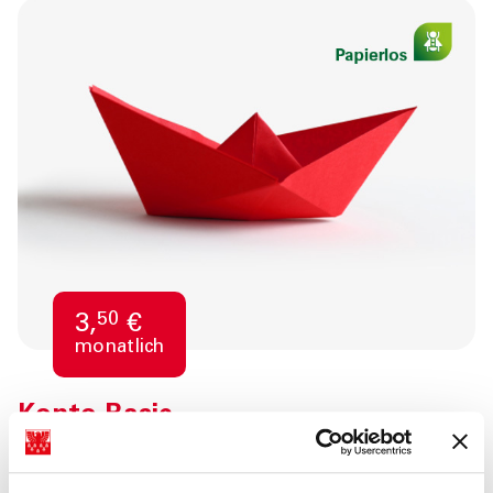
50
3,
€
monatlich
Konto Basic
Sie bezahlen nur für die Leistungen,
die Sie in Anspruch nehmen