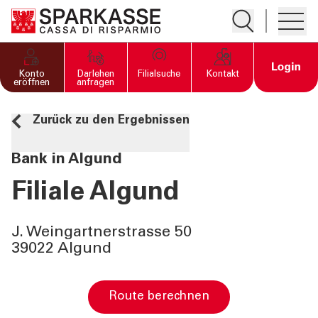
Suche öffnen
Hambur
PRIVATKUNDEN UND
Open 
Konto
Darlehen
Filialsuche
Kontakt
FAMILIEN
eröffnen
anfragen
Zurück zu den Ergebnissen
GESCHÄFTSKUNDEN
Bank in Algund
DIENSTLEISTUNGEN
PRIVATKUNDEN
Filiale Algund
DIENSTLEISTUNGEN
J. Weingartnerstrasse 50
GESCHÄFTSKUNDEN
39022 Algund
MEHR ALS BANK
Route berechnen