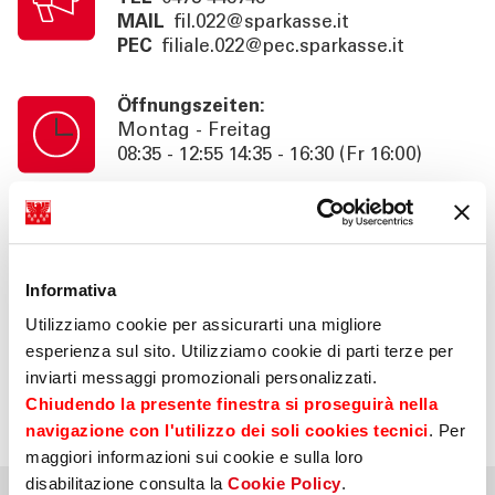
MAIL
fil.022@sparkasse.it
PEC
filiale.022@pec.sparkasse.it
Öffnungszeiten:
Montag - Freitag
08:35 - 12:55 14:35 - 16:30 (Fr 16:00)
Kassenschalterzeiten:
Montag - Freitag
08:35 - 12:55
Informativa
Utilizziamo cookie per assicurarti una migliore
Information:
esperienza sul sito. Utilizziamo cookie di parti terze per
Beratung nach Termin bis 18:30 (Fr
inviarti messaggi promozionali personalizzati.
16:00). SB. 24h
Chiudendo la presente finestra si proseguirà nella
navigazione con l'utilizzo dei soli cookies tecnici
. Per
maggiori informazioni sui cookie e sulla loro
disabilitazione consulta la
Cookie Policy
.