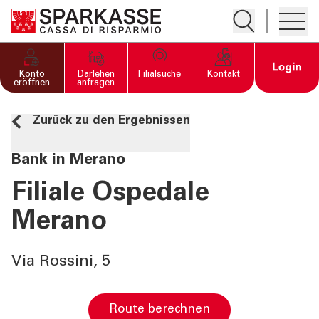
Suche öffnen
Hambur
PRIVATKUNDEN UND
Open 
Konto
Darlehen
Filialsuche
Kontakt
FAMILIEN
eröffnen
anfragen
Zurück zu den Ergebnissen
GESCHÄFTSKUNDEN
Bank in Merano
DIENSTLEISTUNGEN
PRIVATKUNDEN
Filiale Ospedale
Merano
DIENSTLEISTUNGEN
GESCHÄFTSKUNDEN
Via Rossini, 5
MEHR ALS BANK
Route berechnen