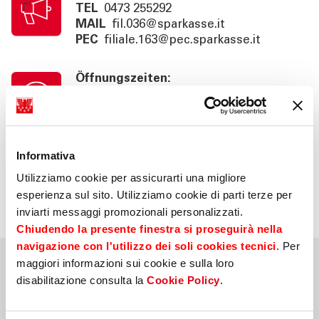
TEL
0473 255292
MAIL
fil.036@sparkasse.it
PEC
filiale.163@pec.sparkasse.it
Öffnungszeiten:
Montag - Freitag
08:35 - 12:55
Kassenschalterzeiten:
Informativa
Montag - Freitag
Utilizziamo cookie per assicurarti una migliore
08:35 - 12:30
esperienza sul sito. Utilizziamo cookie di parti terze per
inviarti messaggi promozionali personalizzati.
Chiudendo la presente finestra si proseguirà nella
navigazione con l'utilizzo dei soli cookies tecnici
. Per
maggiori informazioni sui cookie e sulla loro
Nahegelegene Filialen
disabilitazione consulta la
Cookie Policy
.