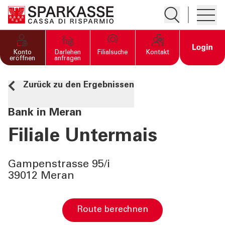
Suche öffnen
Hambur
PRIVATKUNDEN UND
Open 
Konto
Darlehen
Filialsuche
Kontakt
FAMILIEN
eröffnen
anfragen
Zurück zu den Ergebnissen
GESCHÄFTSKUNDEN
Bank in Meran
DIENSTLEISTUNGEN
PRIVATKUNDEN
Filiale Untermais
DIENSTLEISTUNGEN
Gampenstrasse 95/i
GESCHÄFTSKUNDEN
39012 Meran
MEHR ALS BANK
Route berechnen