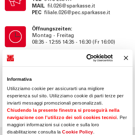
MAIL
fil.026@sparkasse.it
PEC
filiale.026@pec.sparkasse.it
Öffnungszeiten:
Montag - Freitag
08:35 - 12:55 14:35 - 16:30 (Fr 16:00)
Kassenschalterzeiten:
Montag - Freitag
08:35 - 12:55
Informativa
Utilizziamo cookie per assicurarti una migliore
Information:
esperienza sul sito. Utilizziamo cookie di parti terze per
Beratung nach Termin bis 18:30 (Fr
inviarti messaggi promozionali personalizzati.
16:00). SB. 24h
Chiudendo la presente finestra si proseguirà nella
navigazione con l'utilizzo dei soli cookies tecnici
. Per
maggiori informazioni sui cookie e sulla loro
disabilitazione consulta la
Cookie Policy
.