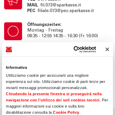
MAIL
fil.073@sparkasse.it
PEC
filiale.073@pec.sparkasse.it
Öffnungszeiten:
Montag - Freitag
08:35 - 12:55 14:35 - 16:30 (Fr 16:00)
Kassenschalterzeiten:
Montag - Freitag
08:35 - 12:55 14:35 - 16:00 (Fr 15:30)
Informativa
Utilizziamo cookie per assicurarti una migliore
Information:
esperienza sul sito. Utilizziamo cookie di parti terze per
Beratung nach Termin bis 18:30 (Fr
inviarti messaggi promozionali personalizzati.
16:00). SB. 24h
Chiudendo la presente finestra si proseguirà nella
navigazione con l'utilizzo dei soli cookies tecnici
. Per
maggiori informazioni sui cookie e sulla loro
disabilitazione consulta la
Cookie Policy
.