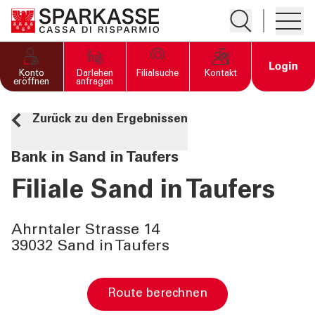
Suche öffnen
Hambur
PRIVATKUNDEN UND
Open 
Konto
Darlehen
Filialsuche
Kontakt
FAMILIEN
eröffnen
anfragen
Zurück zu den Ergebnissen
GESCHÄFTSKUNDEN
Bank in Sand in Taufers
DIENSTLEISTUNGEN
PRIVATKUNDEN
Filiale Sand in Taufers
DIENSTLEISTUNGEN
Ahrntaler Strasse 14
GESCHÄFTSKUNDEN
39032 Sand in Taufers
MEHR ALS BANK
Route berechnen