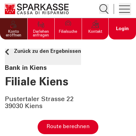
Suche öffnen
Hambur
PRIVATKUNDEN UND
Open 
Konto
Darlehen
Filialsuche
Kontakt
FAMILIEN
eröffnen
anfragen
Zurück zu den Ergebnissen
GESCHÄFTSKUNDEN
Bank in Kiens
DIENSTLEISTUNGEN
PRIVATKUNDEN
Filiale Kiens
DIENSTLEISTUNGEN
Pustertaler Strasse 22
GESCHÄFTSKUNDEN
39030 Kiens
MEHR ALS BANK
Route berechnen