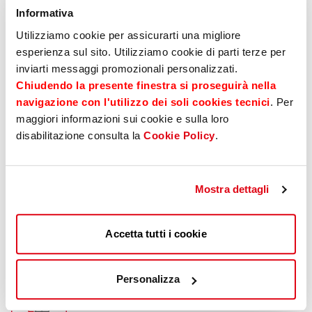
Gestione amministrativa multe
Informativa
Utilizziamo cookie per assicurarti una migliore
esperienza sul sito. Utilizziamo cookie di parti terze per
inviarti messaggi promozionali personalizzati.
Messa su strada
Chiudendo la presente finestra si proseguirà nella
navigazione con l'utilizzo dei soli cookies tecnici
. Per
maggiori informazioni sui cookie e sulla loro
disabilitazione consulta la
Cookie Policy
.
Bolli e tasse
Mostra dettagli
Soccorso stradale h24
Accetta tutti i cookie
Personalizza
Assicurazione