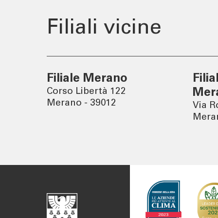
Newslett
Filiali vicine
Filiale Merano
Fili
Corso Libertà 122
Mer
Merano - 39012
Via R
Meran