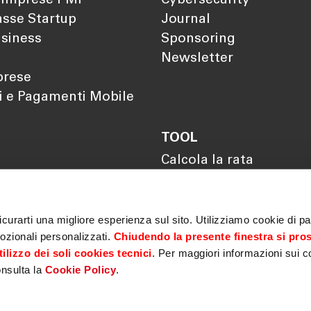
 Imprese PMI
Cybersecurity
sse Startup
Journal
siness
Sponsoring
Newsletter
prese
i e Pagamenti Mobile
TOOL
Calcola la rata
Calcola il rendimento
Calcola il tuo gap
previdenziale
curarti una migliore esperienza sul sito. Utilizziamo cookie di par
ozionali personalizzati.
Chiudendo la presente finestra si pro
ilizzo dei soli cookies tecnici
. Per maggiori informazioni sui c
onsulta la
Cookie Policy
.
Privacy
|
Cookie policy
|
MiFID
|
Sicurezza
|
Antiriciclaggio
|
ematica Garanzie
|
Fondo centrale di garanzia