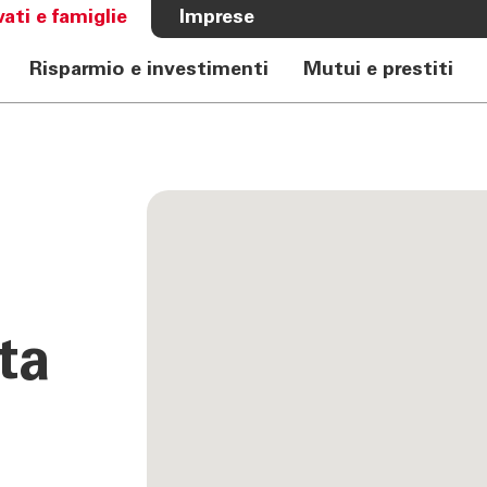
vati e famiglie
Imprese
Risparmio e investimenti
Mutui e prestiti
A BANCA
CHI SIAMO
e Auto
Banca
rkasse
Governance
Alta Direzione
Investor Relations
Azionisti
Internal Dealing
lta
Sostenibilità