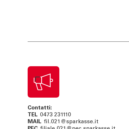
Contatti:
TEL
0473 231110
MAIL
fil.021@sparkasse.it
PEC
filiale.021@pec.sparkasse.it