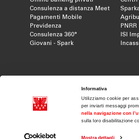
Online banking privati
Centri
Consulenza a distanza Meet
Sparka
Pagamenti Mobile
Agribu
Previdenza
PNRR
Consulenza 360°
ISI Im
Giovani - Spark
Incass
Informativa
Utilizziamo cookie per assi
per inviarti messaggi prom
nella navigazione con l'ut
sulla loro disabilitazione c
Cassa di Risparmio di Bolzano SpA p.iva 03179070218
Doc. societari
|
Trasparenza
|
Legal disclaimer
|
Innovazioni normative
|
Accessibilità
|
Verifica Tel
Mostra dettagli