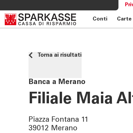
Pri
Conti
Carte
SERVIZI PRIVATI E FAMIGLIE
OLTRE L
Private Banking
Sparkass
Online banking privati
Club Spa
Torna ai risultati
Consulenza a distanza Meet
Academy
Pagamenti Mobile
Previdenza
Banca a Merano
Consulenza 360°
Filiale Maia A
Giovani - Spark
Piazza Fontana 11
39012 Merano