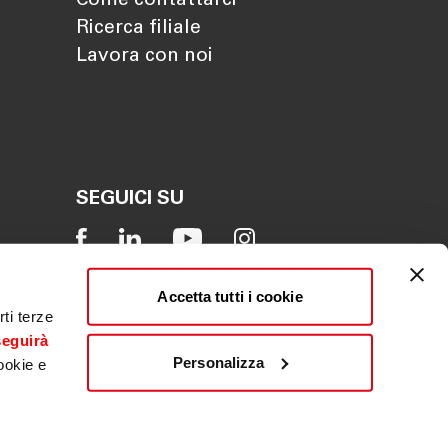
Come contattarci
Ricerca filiale
Lavora con noi
SEGUICI SU
Accetta tutti i cookie
ti terze
seguirà
Personalizza
ookie e
Reclamo
|
Whistleblowing
|
ACF
|
PSD2
|