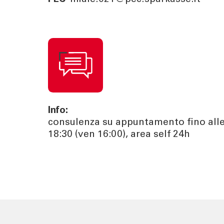
Info:
consulenza su appuntamento fino all
18:30 (ven 16:00), area self 24h
TOOL
ATTUALI
Calcola la rata
News | Ev
Calcola il rendimento
Cybersec
Calcola il tuo gap
Journal
previdenziale
Sponsori