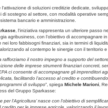
’attivazione di soluzioni creditizie dedicate, svilupp
 di sostegno al settore, con modalità operative sempl
 sistema bancario e amministrazione.
rkasse
, l’iniziativa rappresenta un ulteriore passo n
tegia agribusiness, con l’obiettivo di accompagnare in
nei loro fabbisogni finanziari, sia in termini di liquidi
alorizzando al contempo le sinergie con il territorio e l
 rafforziamo il nostro impegno a supporto del settore
zione delle imprese strumenti finanziari concreti, sem
A ci consente di accompagnare gli imprenditori agri
licata, facilitando l’accesso al credito e contribuend
i programmi di sviluppo
”, spiega
Michele Marioni
, Re
ness del Gruppo Sparkasse:
me per l’Agricoltura’ nasce con l’obiettivo di semplific
 credito per le imprese agricole, valorizzando il lavoro