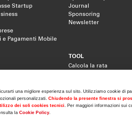
sse Startup
Journal
siness
Sponsoring
Newsletter
prese
i e Pagamenti Mobile
TOOL
Calcola la rata
Calcola il rendimento
Calcola il tuo gap
previdenziale
curarti una migliore esperienza sul sito. Utilizziamo cookie di par
ozionali personalizzati.
Chiudendo la presente finestra si pro
ilizzo dei soli cookies tecnici
. Per maggiori informazioni sui c
onsulta la
Cookie Policy
.
Privacy
|
Cookie policy
|
MiFID
|
Sicurezza
|
Antiriciclaggio
|
ematica Garanzie
|
Fondo centrale di garanzia