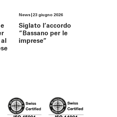
Un mondo sostenibile nasce
News
23 giugno 2026
da decisioni consapevoli.
 e
Siglato l’accordo
er
“Bassano per le
 al
imprese”
ese