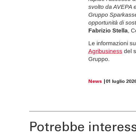
svolto da AVEPA e 
Gruppo Sparkasse am
opportunità di sos
Fabrizio Stella
, C
Le informazioni sul
Agribusiness
del s
Gruppo.
News
01 luglio 202
TOOL
ATTUALI
Calcola la rata
News | Ev
Calcola il rendimento
Cybersec
Calcola il tuo gap
Journal
Potrebbe interess
previdenziale
Sponsori