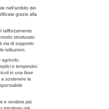
ate nell’ambito dei
ificate grazie alla
el rafforzamento
 modo strutturato
tà sia di supporto
e istituzioni.
 agricolo,
plici e tempestivi.
coli in una fase
o a sostenere la
sponsabile
are e rendere più
 istruttorio già