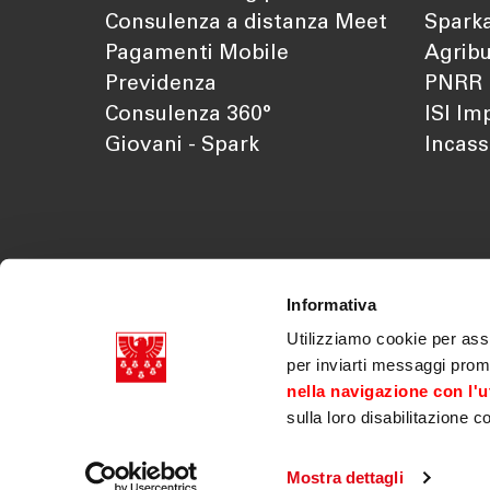
Consulenza a distanza Meet
Sparka
Pagamenti Mobile
Agribu
Previdenza
PNRR
Consulenza 360°
ISI Im
Giovani - Spark
Incass
Informativa
Utilizziamo cookie per assi
per inviarti messaggi prom
nella navigazione con l'ut
sulla loro disabilitazione c
Cassa di Risparmio di Bolzano SpA p.iva 03179070218
Doc. societari
|
Trasparenza
|
Legal disclaimer
|
Innovazioni normative
|
Accessibilità
|
Verifica Tel
Mostra dettagli