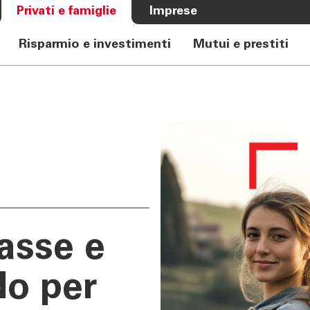
Privati e famiglie
Imprese
Risparmio e investimenti
Mutui e prestiti
A BANCA
CHI SIAMO
e Auto
Banca
rkasse
Governance
Alta Direzione
Investor Relations
Azionisti
Internal Dealing
Sostenibilità
asse e
do per