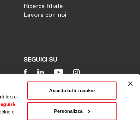
Ricerca filiale
Lavora con noi
SEGUICI SU
Accetta tutti i cookie
ti terze
seguirà
Personalizza
ookie e
Reclamo
|
Whistleblowing
|
ACF
|
PSD2
|