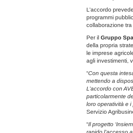
L’accordo prevede l
programmi pubblici
collaborazione tra
Per il
Gruppo Spa
della propria stra
le imprese agricole 
agli investimenti, v
“
Con questa intesa
mettendo a disposi
L’accordo con AVEP
particolarmente de
loro operatività e 
Servizio Agribusi
“
Il progetto ‘Insie
rapido l’accesso al