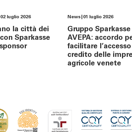
er
Tel:
800378378
lun - ven
: 08.00 - 22.00
02 luglio 2026
News
01 luglio 2026
sab
: 08.00 - 14.00
no la città dei
Gruppo Sparkasse
, con Sparkasse
AVEPA: accordo p
sponsor
facilitare l’accesso
credito delle impr
agricole venete