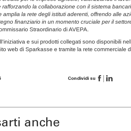
rafforzando la collaborazione con il sistema bancari
plia la rete degli istituti aderenti, offrendo alle azi
tegno finanziario in un momento cruciale per il settor
ommissario Straordinario di AVEPA.
l’iniziativa e sui prodotti collegati sono disponibili ne
ito web di Sparkasse e tramite la rete commerciale 
6
Condividi su
TÀ
CONTATTI
enti | Stories
Richiedi informazioni
urity
Come contattarci
Ricerca filiale
arti anche
ng
Lavora con noi