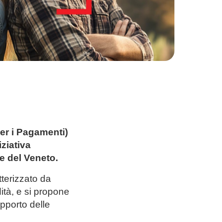
er i Pagamenti)
ziativa
e del Veneto.
tterizzato da
dità, e si propone
upporto delle