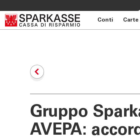
Conti
Carte
SERVIZI PRIVATI E FAMIGLIE
OLTRE L
Private Banking
Sparkass
Online banking privati
Club Spa
Consulenza a distanza Meet
Academy
Pagamenti Mobile
Previdenza
Consulenza 360°
Giovani - Spark
Gruppo Spark
AVEPA: accor