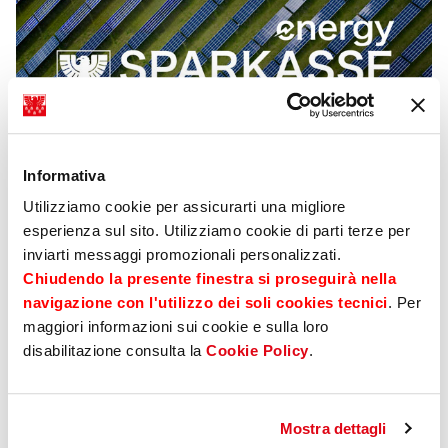
Informativa
Utilizziamo cookie per assicurarti una migliore
esperienza sul sito. Utilizziamo cookie di parti terze per
inviarti messaggi promozionali personalizzati.
Per la tutela dell’ambiente
Chiudendo la presente finestra si proseguirà nella
navigazione con l'utilizzo dei soli cookies tecnici
. Per
50% di nuovi mutui residenziali ad alta
maggiori informazioni sui cookie e sulla loro
prestazione energetica nel 2026:
per la
disabilitazione consulta la
Cookie Policy
.
tutela ambientale, accompagnando i clienti
nella transizione climatica, abbattendo il
carbon footprint
Mostra dettagli