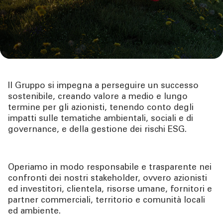
Banca
Educazione finanziaria
Governance
Alta Direzione
Sparkasse Crowd
Investor Relations
mobile
Disclosure
Azionisti
Il Gruppo si impegna a perseguire un successo
Internal Dealing
sostenibile, creando valore a medio e lungo
Mancata presa in considerazione degli effetti
termine per gli azionisti, tenendo conto degli
negativi delle consulenze in materia di
Sostenibilità
impatti sulle tematiche ambientali, sociali e di
investimenti sui fattori di sostenibilità
mobile
governance, e della gestione dei rischi ESG.
TOOL
La nostra offerta sostenibile
Operiamo in modo responsabile e trasparente nei
ATTUALITÀ
Green Social & Sustainability Funding Framework
confronti dei nostri stakeholder, ovvero azionisti
ed investitori, clientela, risorse umane, fornitori e
partner commerciali, territorio e comunità locali
CONTATTI
Partecipazione a network
ed ambiente.