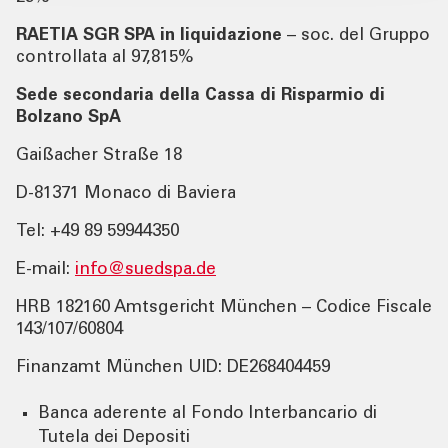
RAETIA SGR SPA in liquidazione
– soc. del Gruppo
controllata al 97,815%
Sede secondaria della Cassa di Risparmio di
Bolzano SpA
Gaißacher Straße 18
D-81371 Monaco di Baviera
Tel: +49 89 59944350
E-mail:
info@suedspa.de
HRB 182160 Amtsgericht München – Codice Fiscale
143/107/60804
Finanzamt München UID: DE268404459
Banca aderente al Fondo Interbancario di
Tutela dei Depositi