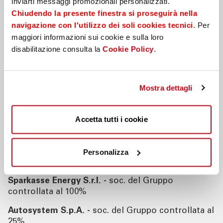
inviarti messaggi promozionali personalizzati.
Chiudendo la presente finestra si proseguirà nella
Numero d’iscrizione alla Sezione D del Registro
Unico degli intermediari Assicurativi e
navigazione con l'utilizzo dei soli cookies tecnici
. Per
Riassicurativi RUI: D000132022
maggiori informazioni sui cookie e sulla loro
disabilitazione consulta la
Cookie Policy
.
Capitale sociale: euro
469.644.100,10
.-
Cassa di Risparmio di Bolzano S.p.A.
–
Mostra dettagli
Capogruppo del Gruppo Cassa di Risparmio di
Bolzano
Accetta tutti i cookie
CiviBank - Banca di Cividale S.p.A. -
soc. del
Gruppo controllata al 81,11%
Sparim S.p.A. –
soc. del Gruppo controllata al
Personalizza
100%
Sparkasse Energy S.r.l. -
soc. del Gruppo
controllata al 100%
Autosystem S.p.A. -
soc. del Gruppo controllata al
25%