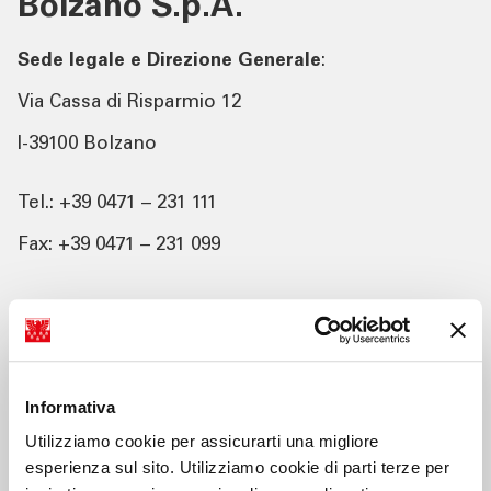
Bolzano S.p.A.
Sede legale e Direzione Generale
:
Via Cassa di Risparmio 12
I-39100 Bolzano
Tel.: +39 0471 – 231 111
Fax: +39 0471 – 231 099
Codice fiscale: 00152980215
Partita IVA: 03179070218
Informativa
Numero d’iscrizione nel Registro Imprese di
Bolzano: 00152980215
Utilizziamo cookie per assicurarti una migliore
esperienza sul sito. Utilizziamo cookie di parti terze per
Numero R.E.A.: 4039