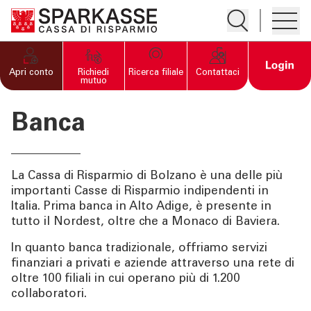
Apre la ricerc
Apre i
PRIVATI E FAMIGLIE
Open 
Apri conto
Richiedi
Ricerca filiale
Contattaci
mutuo
IMPRESE
Banca
SERVIZI PRIVATI E
FAMIGLIE
La Cassa di Risparmio di Bolzano è una delle più
importanti Casse di Risparmio indipendenti in
SERVIZI IMPRESE
Italia. Prima banca in Alto Adige, è presente in
tutto il Nordest, oltre che a Monaco di Baviera.
OLTRE LA BANCA
In quanto banca tradizionale, offriamo servizi
finanziari a privati e aziende attraverso una rete di
oltre 100 filiali in cui operano più di 1.200
CHI SIAMO
collaboratori.