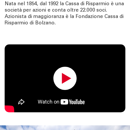
Banca
Nata nel 1854, dal 1992 la Cassa di Risparmio è una
società per azioni e conta oltre 22.000 soci.
Governance
Azionista di maggioranza è la Fondazione Cassa di
Alta Direzione
Risparmio di Bolzano.
Investor Relations
mobile
Azionisti
Internal Dealing
Sostenibilità
mobile
TOOL
ATTUALITÀ
CONTATTI