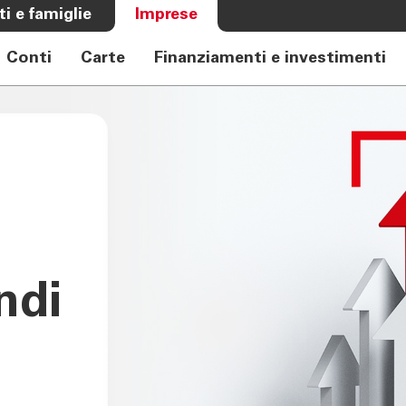
ti e famiglie
Imprese
Conti
Carte
Finanziamenti e investimenti
A BANCA
CHI SIAMO
e Auto
Banca
rkasse
Governance
Alta Direzione
Investor Relations
i
Azionisti
Internal Dealing
Sostenibilità
ndi