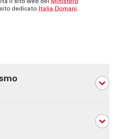
ta il sito web del
Ministero
 sito dedicato
Italia Domani
.
rismo