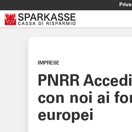
Priva
SERVIZI IMPRESE
OLTRE L
Corporate Banking
Sparkass
Centri Imprese PMI
Club Spa
Sparkasse Startup
Academy
IMPRESE
Agribusiness
PNRR
Acced
PNRR
ISI Imprese
Incassi & Pagamenti Mobile
con noi ai fo
europei