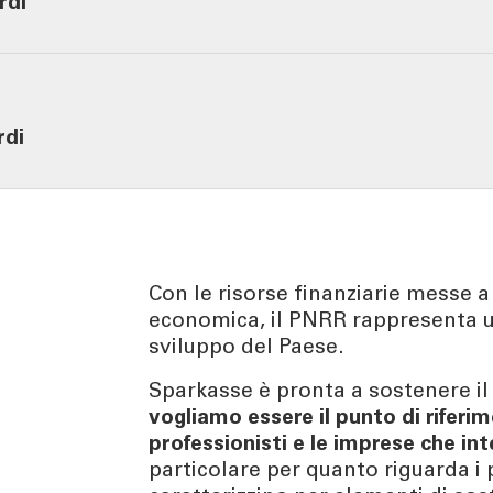
rdi
TÀ
CONTATTI
enti | Stories
Richiedi informazioni
urity
Come contattarci
rdi
Ricerca filiale
ng
Lavora con noi
er
Tel:
800378378
lun - ven
: 08.00 - 22.00
sab
: 08.00 - 14.00
Con le risorse finanziarie messe a
economica, il PNRR rappresenta u
sviluppo del Paese.
Sparkasse è pronta a sostenere il 
vogliamo essere il punto di riferim
professionisti e le imprese che in
particolare per quanto riguarda i p