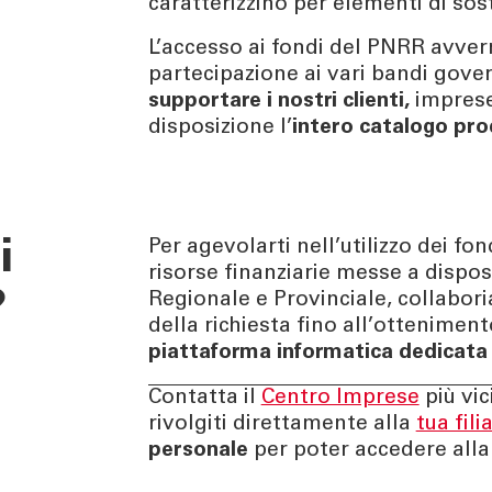
caratterizzino per elementi di sost
L’accesso ai fondi del PNRR avve
partecipazione ai vari bandi govern
supportare i nostri clienti,
imprese
disposizione l’
intero catalogo pro
i
Per agevolarti nell’utilizzo dei fon
risorse finanziarie messe a dispos
?
Regionale e Provinciale, collabo
della richiesta fino all’ottenimen
piattaforma informatica dedicata
Contatta il
Centro Imprese
più vic
rivolgiti direttamente alla
tua fili
personale
per poter accedere alla