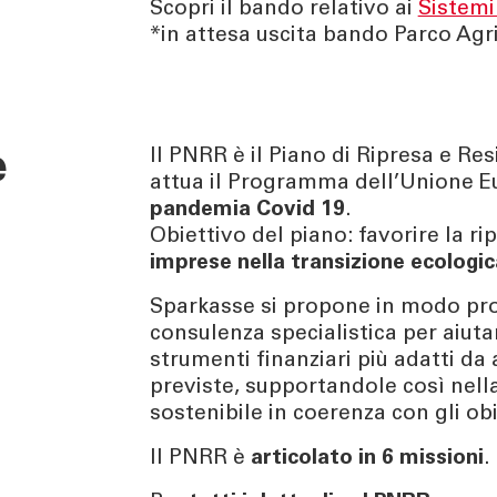
Scopri il bando relativo ai
Sistemi 
*in attesa uscita bando Parco Agr
e
Il PNRR è il Piano di Ripresa e Res
attua il Programma dell’Unione 
pandemia Covid 19
.
Obiettivo del piano: favorire la 
imprese nella transizione ecologic
Sparkasse si propone in modo pro
consulenza specialistica per aiuta
strumenti finanziari più adatti da
previste, supportandole così nella 
sostenibile in coerenza con gli ob
Il PNRR è
articolato in 6 missioni
.