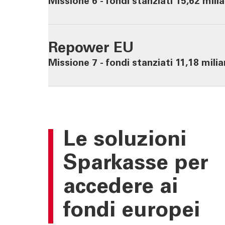
54
Missione 6 - fondi stanziati 15,62 milia
TOOL
ATTUALI
Calcola la rata
News | Ev
Repower EU
Calcola il rendimento
Cybersec
64
Missione 7 - fondi stanziati 11,18 milia
Calcola il tuo gap
Journal
previdenziale
Sponsori
Newslett
Le
soluzioni
Sparkasse
per
accedere ai
fondi europei