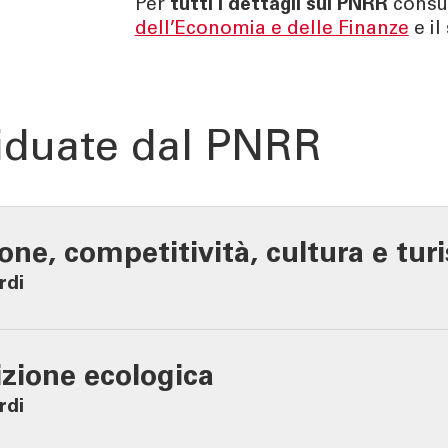
Per
tutti i dettagli sul PNRR
consul
dell’Economia e delle Finanze
e il
iduate dal PNRR
ione, competitività, cultura e tu
rdi
izione ecologica
rdi