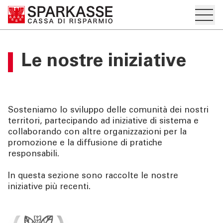
Apre i
IT
DE
Sottosezione del menu hamburger
Sostenibilità
PRIVATI E FAMIGLIE
Le nostre iniziative
"Apre la pagina Sostenibilità
Home
IMPRESE
Governance di sostenibilità
SERVIZI PRIVATI E
Sosteniamo lo sviluppo delle comunità dei nostri
FAMIGLIE
territori, partecipando ad iniziative di sistema e
I nostri valori
collaborando con altre organizzazioni per la
promozione e la diffusione di pratiche
SERVIZI IMPRESE
responsabili.
Il nostro impegno
OLTRE LA BANCA
In questa sezione sono raccolte le nostre
DNF e Rendicontazione di sostenibilità
iniziative più recenti.
CHI SIAMO
Le nostre iniziative