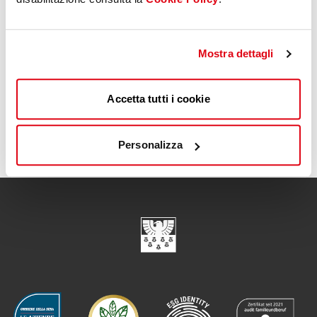
Events
16 marzo 2026
EEM Label
Sostenibilità, decarbonizzazione
e governance
Mostra dettagli
Contatti
Accetta tutti i cookie
1
2
3
4
5
Personalizza