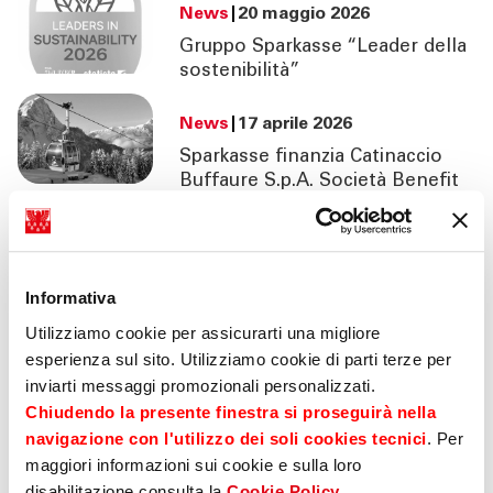
News
20 maggio 2026
TOOL
Educazione finanziaria
Gruppo Sparkasse “Leader della
sostenibilità”
ATTUALITÀ
Sparkasse Crowd
News
17 aprile 2026
CONTATTI
Disclosure
Sparkasse finanzia Catinaccio
Buffaure S.p.A. Società Benefit
con 16 milioni di euro
Mancata presa in considerazione degli effetti
negativi delle consulenze in materia di
News
15 aprile 2026
investimenti sui fattori di sostenibilità
Fondazione Caritro e Gruppo
Informativa
Sparkasse uniscono le forze per
Utilizziamo cookie per assicurarti una migliore
La nostra offerta sostenibile
il Bando “Alleanze per il sociale”
esperienza sul sito. Utilizziamo cookie di parti terze per
inviarti messaggi promozionali personalizzati.
News
02 aprile 2026
Green Social & Sustainability Funding Framework
Chiudendo la presente finestra si proseguirà nella
Partnership con FiAiP in
navigazione con l'utilizzo dei soli cookies tecnici
. Per
Trentino-Alto Adige
Partecipazione a network
maggiori informazioni sui cookie e sulla loro
disabilitazione consulta la
Cookie Policy
.