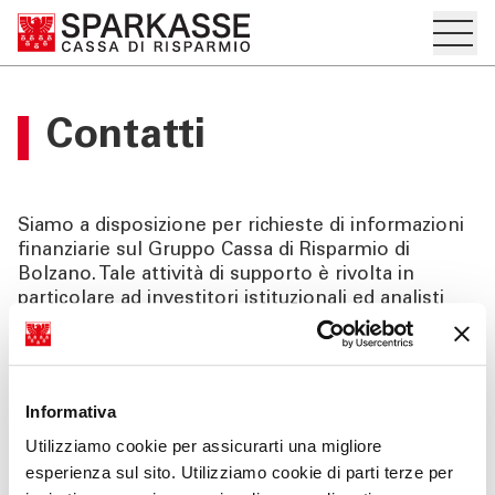
Apre i
IT
EN
DE
Sottosezione del menu hamburger
Investor Relations
PRIVATI E FAMIGLIE
Contatti
"Apre la pagina Investor Relations
Home
IMPRESE
Price sensitive
Siamo a disposizione per richieste di informazioni
SERVIZI PRIVATI E
finanziarie sul Gruppo Cassa di Risparmio di
FAMIGLIE
Bolzano. Tale attività di supporto è rivolta in
Comunicati Stampa
particolare ad investitori istituzionali ed analisti
finanziari
SERVIZI IMPRESE
Bilanci e relazioni
OLTRE LA BANCA
Piano strategico
Informativa
investor.relations@sparkasse.it
Utilizziamo cookie per assicurarti una migliore
CHI SIAMO
OPA su azioni civibank
esperienza sul sito. Utilizziamo cookie di parti terze per