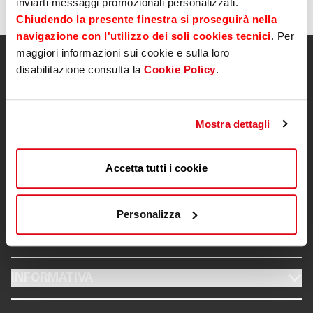
inviarti messaggi promozionali personalizzati.
TOOL
Emissioni
Chiudendo la presente finestra si proseguirà nella
navigazione con l'utilizzo dei soli cookies tecnici
. Per
maggiori informazioni sui cookie e sulla loro
ATTUALITÀ
Rating
disabilitazione consulta la
Cookie Policy
.
Assemblee
CONTATTI
Mostra dettagli
Sostenibilità
INVESTOR RELATIONS
Accetta tutti i cookie
Documenti Societari
MOBILE
PRICE SENSITIVE
Informativa
Personalizza
MOBILE
EMISSIONI
Contatti Investor Relations
MOBILE
INFORMATIVA