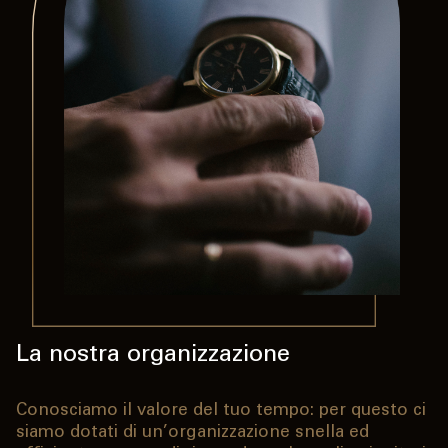
La nostra organizzazione
Sparkasse Wealth Advisory
La consulenza evoluta
Conosciamo il valore del tuo tempo: per questo ci
Per noi, prenderci cura dei grandi patrimoni
Ti offriamo un quadro completo della tua
siamo dotati di un’organizzazione snella ed
significa soprattutto prenderci cura delle famiglie.
situazione patrimoniale: attraverso strumenti di