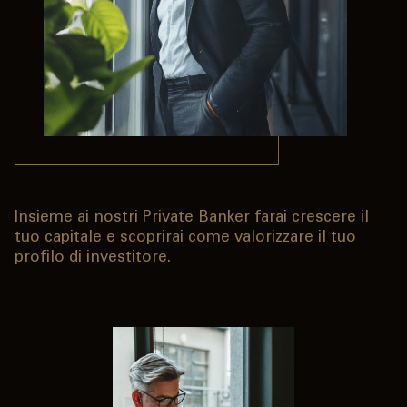
SERVIZI PRIVATI E
FAMIGLIE
Private Banking
Online banking privati
Consulenza a distanza Meet
Pagamenti Mobile
Previdenza
Insieme ai nostri Private Banker farai crescere il
Consulenza 360°
tuo capitale e scoprirai come valorizzare il tuo
profilo di investitore.
Giovani - Spark
SERVIZI IMPRESE
OLTRE LA BANCA