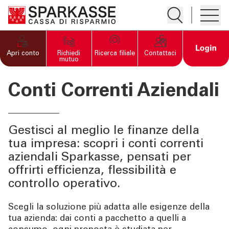
Apre la ricerc
Apre i
PRIVATI E FAMIGLIE
Open 
Apri conto
Richiedi
Ricerca filiale
Contattaci
mutuo
IMPRESE
Conti Correnti Aziendali
"Apre la pagina Imprese
Home
Conti
Gestisci al meglio le finanze della
Carte
tua impresa: scopri i conti correnti
Finanziamenti e investimenti
aziendali Sparkasse, pensati per
offrirti efficienza, flessibilità e
Assicurazioni
controllo operativo.
Scegli la soluzione più adatta alle esigenze della
SERVIZI PRIVATI E
tua azienda: dai conti a pacchetto a quelli a
FAMIGLIE