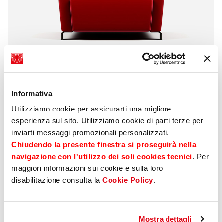
Conto
Non Profit
Informativa
Utilizziamo cookie per assicurarti una migliore
Il conto che sostiene chi sostiene gli
esperienza sul sito. Utilizziamo cookie di parti terze per
altri.
inviarti messaggi promozionali personalizzati.
Chiudendo la presente finestra si proseguirà nella
Pensato per associazioni, onlus ed enti religiosi, il
Conto Non Profit offre una gestione semplice e
navigazione con l'utilizzo dei soli cookies tecnici
. Per
trasparente delle risorse. Sparkasse Card Business
maggiori informazioni sui cookie e sulla loro
inclusa per operare con efficienza e sicurezza.
disabilitazione consulta la
Cookie Policy
.
Mostra dettagli