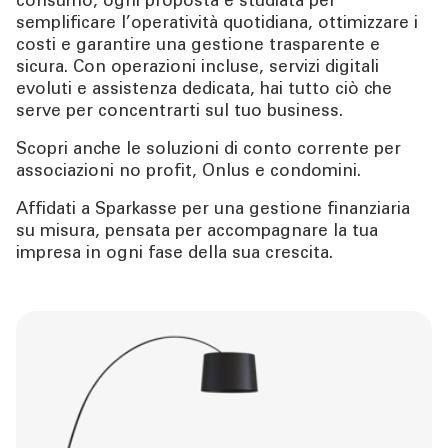
consumo, ogni proposta è studiata per
semplificare l’operatività quotidiana, ottimizzare i
costi e garantire una gestione trasparente e
SERVIZI IMPRESE
sicura. Con operazioni incluse, servizi digitali
evoluti e assistenza dedicata, hai tutto ciò che
OLTRE LA BANCA
serve per concentrarti sul tuo business.
Scopri anche le soluzioni di conto corrente per
CHI SIAMO
associazioni no profit, Onlus e condomini.
Affidati a Sparkasse per una gestione finanziaria
TOOL
su misura, pensata per accompagnare la tua
impresa in ogni fase della sua crescita.
ATTUALITÀ
CONTATTI