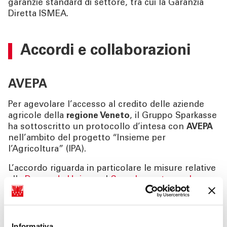
garanzie standard di settore, tra cui la Garanzia
Diretta ISMEA.
Accordi e collaborazioni
AVEPA
Per agevolare l’accesso al credito delle aziende
agricole della
regione Veneto
, il Gruppo Sparkasse
ha sottoscritto un protocollo d’intesa con
AVEPA
nell’ambito del progetto “Insieme per
l’Agricoltura” (IPA).
L’accordo riguarda in particolare le misure relative
alla
Domanda Unica
e al
Complemento per lo
Sviluppo Rurale
.
Informativa