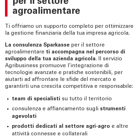
per il settore
CHI SIAMO
agroalimentare
TOOL
Ti offriamo un supporto completo per ottimizzare
la gestione finanziaria della tua impresa agricola.
ATTUALITÀ
La consulenza Sparkasse
per il settore
agroalimentare
ti accompagna nel percorso di
CONTATTI
sviluppo della tua azienda agricola
. Il servizio
Agribusiness promuove l’integrazione di
tecnologie avanzate e pratiche sostenibili, per
aiutarti ad affrontare le sfide del mercato e
garantirti una crescita competitiva e responsabile:
team di specialisti
su tutto il territorio
consulenza e affiancamento sugli
strumenti
agevolati
prodotti dedicati al settore agri-agro
e altre
attività connesse e collaterali