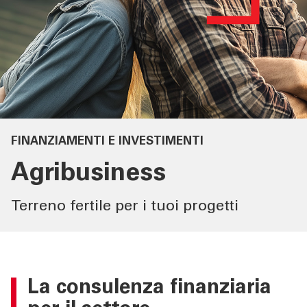
SERVIZI IMPRESE
Corporate Banking
Centri Imprese PMI
Sparkasse Startup
Agribusiness
FINANZIAMENTI E INVESTIMENTI
PNRR
Agribusiness
ISI Imprese
Terreno fertile per i tuoi progetti
Incassi & Pagamenti Mobile
OLTRE LA BANCA
La consulenza finanziaria