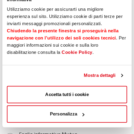
Consorzi Agrari d’Italia
Utilizziamo cookie per assicurarti una migliore
Il Gruppo Sparkasse ha sottoscritto un
accordo
esperienza sul sito. Utilizziamo cookie di parti terze per
con
con
Consorzi Agrari d’Italia (CAI)
l’obiettivo di
inviarti messaggi promozionali personalizzati.
garantire agli agricoltori liquidità e supporto per
Chiudendo la presente finestra si proseguirà nella
l’accesso ai mezzi tecnici, ai servizi, nonché per
navigazione con l'utilizzo dei soli cookies tecnici
. Per
favorire l’innovazione tecnologica e la transizione
maggiori informazioni sui cookie e sulla loro
energetica.
disabilitazione consulta la
Cookie Policy
.
Messaggio pubblicitario con finalità promozionale.
La
Mostra dettagli
concessione del finanziamento è subordinata all’approvazione da
parte della Banca. Per le condizioni contrattuali ed economiche
consultare i fogli informativi pubblicati sul sito e disponibili presso le
Accetta tutti i cookie
nostre filiali.
Personalizza
Download e Link