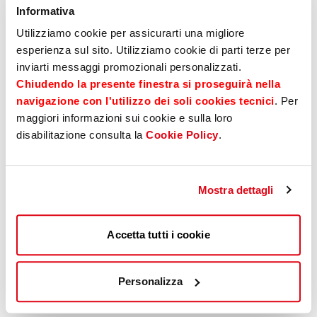
Informativa
Utilizziamo cookie per assicurarti una migliore
esperienza sul sito. Utilizziamo cookie di parti terze per
inviarti messaggi promozionali personalizzati.
Chiudendo la presente finestra si proseguirà nella
ISI-public
navigazione con l'utilizzo dei soli cookies tecnici
. Per
maggiori informazioni sui cookie e sulla loro
L’online banking per gli
enti pubblici
disabilitazione consulta la
Cookie Policy
.
Puoi verificare quotidianamente le entrate, le
uscite e la
situazione di bilancio
del tuo ente.
Mostra dettagli
Accetta tutti i cookie
scopri di più
Personalizza