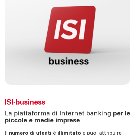
SERVIZI IMPRESE
Corporate Banking
Centri Imprese PMI
Sparkasse Startup
Agribusiness
PNRR
ISI Imprese
Incassi & Pagamenti Mobile
ISI-business
La piattaforma di Internet banking
per le
OLTRE LA BANCA
piccole e medie imprese
Il
numero di utenti
è
illimitato
e puoi attribuire