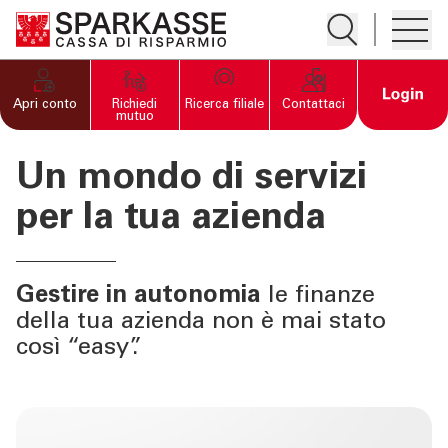
Apre la ricerc
Apre i
PRIVATI E FAMIGLIE
Open 
Apri conto
Richiedi
Ricerca filiale
Contattaci
mutuo
IMPRESE
Un mondo di servizi
"Apre la pagina Imprese
Home
per la tua azienda
Conti
Carte
Gestire in autonomia
le finanze
Finanziamenti e investimenti
della tua azienda non è mai stato
Assicurazioni
così “easy”.
SERVIZI PRIVATI E
FAMIGLIE