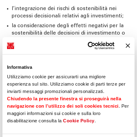
l’integrazione dei rischi di sostenibilità nei
processi decisionali relativi agli investimenti;
la considerazione degli effetti negativi per la
sostenibilità delle decisioni di investimento o
nella selezione degli strumenti finanziari da
raccomandare;
la trasparenza sulle caratteristiche di
sostenibilità relative ai prodotti finanziari.
Informativa
In ottemperanza al Regolamento SFDR,
Utilizziamo cookie per assicurarti una migliore
Sparkasse ha attuato una serie di misure
esperienza sul sito. Utilizziamo cookie di parti terze per
sinergiche volte a:
inviarti messaggi promozionali personalizzati.
Chiudendo la presente finestra si proseguirà nella
rafforzare i processi interni atti
navigazione con l'utilizzo dei soli cookies tecnici
. Per
all’identificazione ed integrazione dei rischi di
maggiori informazioni sui cookie e sulla loro
sostenibilità [1] negli investimenti e alla
disabilitazione consulta la
Cookie Policy
.
considerazione dei principali effetti negativi
degli stessi sui fattori ESG;