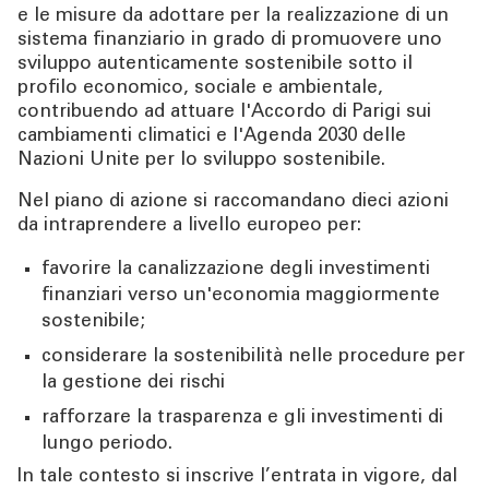
e le misure da adottare per la realizzazione di un
TOOL
Educazione finanziaria
sistema finanziario in grado di promuovere uno
sviluppo autenticamente sostenibile sotto il
profilo economico, sociale e ambientale,
ATTUALITÀ
Sparkasse Crowd
contribuendo ad attuare l'Accordo di Parigi sui
cambiamenti climatici e l'Agenda 2030 delle
CONTATTI
Disclosure
Nazioni Unite per lo sviluppo sostenibile.
Nel piano di azione si raccomandano dieci azioni
Mancata presa in considerazione degli effetti
da intraprendere a livello europeo per:
negativi delle consulenze in materia di
investimenti sui fattori di sostenibilità
favorire la canalizzazione degli investimenti
finanziari verso un'economia maggiormente
sostenibile;
La nostra offerta sostenibile
considerare la sostenibilità nelle procedure per
la gestione dei rischi
Green Social & Sustainability Funding Framework
rafforzare la trasparenza e gli investimenti di
lungo periodo.
Partecipazione a network
In tale contesto si inscrive l’entrata in vigore, dal