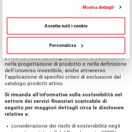
fornire progressivamente ai propri clienti
Mostra dettagli
sempre più strumenti volti a identificare le
caratteristiche di sostenibilità dei prodotti
offerti.
Accetta tutti i cookie
Sparkasse ha formalizzato quanto sopra nelle
proprie Politiche di investimento e di Product
Personalizza
governance che regolano i prodotti a livello di
consulenza finanziaria, intraprendendo un
percorso volto ad integrare i rischi di sostenibilità
nella progettazione di prodotto e nella definizione
dell’universo investibile, anche attraverso
l’applicazione di specifici criteri di esclusione dal
catalogo prodotti attivo.
Si rimanda all'informativa sulla sostenibilità nel
settore dei servizi finanziari scaricabile di
seguito per maggiori dettagli circa le disclosure
relative a:
considerazione dei rischi di sostenibilità negli