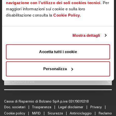
navigazione con l'utilizzo dei soli cookies tecnici
. Per
TOOL
Emissioni
maggiori informazioni sui cookie e sulla loro
disabilitazione consulta la
Cookie Policy
.
ATTUALITÀ
Rating
Mostra dettagli
Assemblee
INVESTOR RELATIONS
CONTATTI
MOBILE
Sostenibilità
PRICE SENSITIVE
Accetta tutti i cookie
Documenti Societari
MOBILE
EMISSIONI
Personalizza
Informativa
MOBILE
INFORMATIVA
Contatti Investor Relations
Cassa di Risparmio di Bolzano SpA p.iva 03179070218
Doc. societari
|
Trasparenza
|
Legal disclaimer
|
Privacy
|
Cookie policy
|
MiFID
|
Sicurezza
|
Antiriciclaggio
|
Reclamo