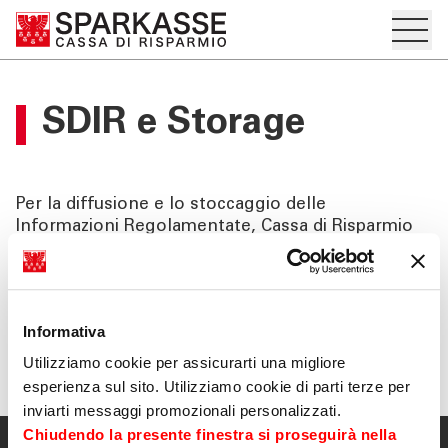
Apre i
IT
EN
DE
Sottosezione del menu hamburger
Investor Relations
PRIVATI E FAMIGLIE
SDIR e Storage
"Apre la pagina Investor Relations
Home
IMPRESE
Price sensitive
Per la diffusione e lo stoccaggio delle
SERVIZI PRIVATI E
Informazioni Regolamentate, Cassa di Risparmio
FAMIGLIE
di Bolzano S.p.A. ha scelto di avvalersi del sistema
Comunicati Stampa
di stoccaggio centralizzato 1INFO (
www.1info.it
),
gestito da Computershare S.p.A. avente sede in
SERVIZI IMPRESE
Bilanci e relazioni
Milano, via Lorenzo Mascheroni 19 e autorizzato
Informativa
da CONSOB.
OLTRE LA BANCA
Utilizziamo cookie per assicurarti una migliore
Piano strategico
esperienza sul sito. Utilizziamo cookie di parti terze per
inviarti messaggi promozionali personalizzati.
CHI SIAMO
OPA su azioni civibank
Chiudendo la presente finestra si proseguirà nella