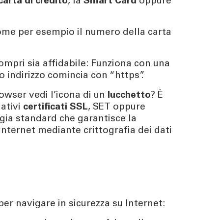
carta di credito
, la
Smart Card
oppure
come per esempio il numero della carta
ompri sia affidabile: Funziona con una
o indirizzo comincia con “https”.
rowser vedi l’icona di un
lucchetto
? È
lativi
certificati SSL
, SET oppure
ogia standard che garantisce la
Internet mediante crittografia dei dati
er navigare in sicurezza su Internet: