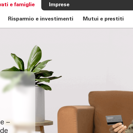
vati e famiglie
Imprese
Risparmio e investimenti
Mutui e prestiti
A BANCA
CHI SIAMO
e Auto
Banca
rkasse
Governance
Alta Direzione
Investor Relations
Azionisti
Internal Dealing
Sostenibilità
e –
ode