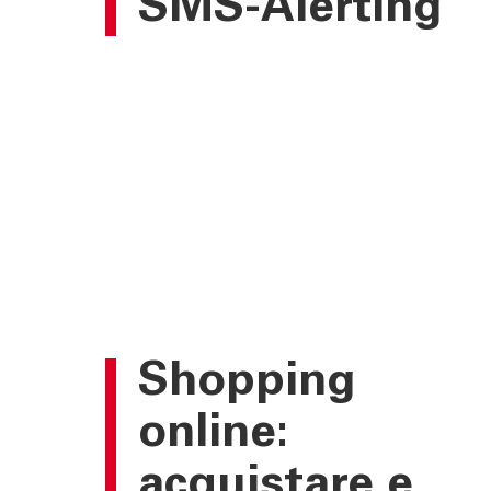
SMS-Alerting
TOOL
ATTUALI
Calcola la rata
News | Ev
Calcola il rendimento
Cybersec
Calcola il tuo gap
Journal
previdenziale
Sponsori
Newslett
Shopping
online:
acquistare e