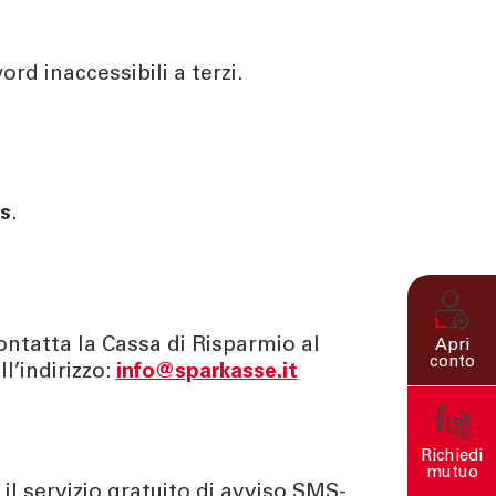
rd inaccessibili a terzi.
us
.
ontatta la Cassa di Risparmio al
Apri
conto
ll’indirizzo:
info@sparkasse.it
Richiedi
mutuo
 il servizio gratuito di avviso SMS-