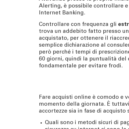
Alerting, è possibile controllare e
Internet Banking.
TÀ
CONTATTI
Controllare con frequenza gli
estr
enti | Stories
Richiedi informazioni
trova un addebito fatto presso un 
urity
Come contattarci
acquistato, per ottenere il riaccr
Ricerca filiale
semplice dichiarazione al consulen
però perché i tempi di prescrizion
ng
Lavora con noi
60 giorni, quindi la puntualità del
er
fondamentale per evitare frodi.
Tel:
800378378
lun - ven
: 08.00 - 22.00
sab
: 08.00 - 14.00
Fare acquisti online è comodo e v
momento della giornata. È tuttav
accortezze sia in fase di acquisto
Quali sono i metodi sicuri di p