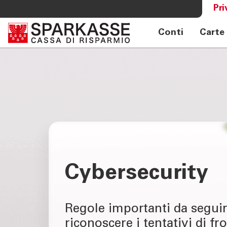
Pri
Conti
Carte
SERVIZI PRIVATI E FAMIGLIE
OLTRE L
Private Banking
Sparkass
Online banking privati
Club Spa
Consulenza a distanza Meet
Academy
Pagamenti Mobile
Previdenza
Consulenza 360°
Giovani - Spark
Cybersecurity
Regole importanti da seguir
riconoscere i tentativi di fr