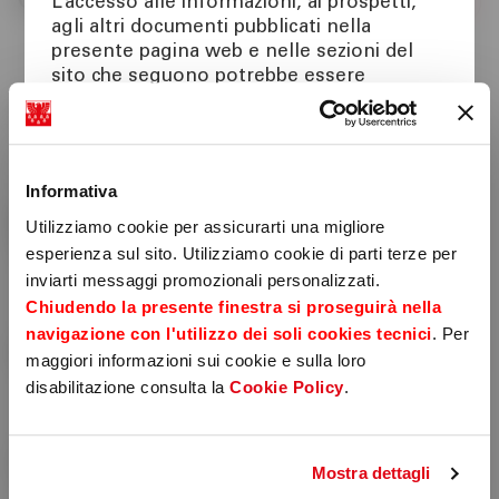
Cessioni
L’accesso alle informazioni, ai prospetti,
31
agli altri documenti pubblicati nella
presente pagina web e nelle sezioni del
sito che seguono potrebbe essere
precluso ai sensi della normativa di legge e
Issuer's Investors Report
regolamentare in materia di strumenti
41
finanziari applicabile in taluni paesi. Tale
accesso è, quindi, consentito solamente ai
Informativa
soggetti che non sono residenti, non sono
Harmonised Transparency
domiciliati, né comunque si trovano
Utilizziamo cookie per assicurarti una migliore
Template
attualmente negli Stati Uniti d’America,
esperienza sul sito. Utilizziamo cookie di parti terze per
51
Canada, Australia, Giappone o negli Altri
inviarti messaggi promozionali personalizzati.
Paesi, e non sono né agiscono per conto o
Chiudendo la presente finestra si proseguirà nella
a beneficio di una United States Person
navigazione con l'utilizzo dei soli cookies tecnici
. Per
secondo la definizione contenuta nel
Asset Percentage Notificaion
maggiori informazioni sui cookie e sulla loro
Regulation S dello United States
61
disabilitazione consulta la
Cookie Policy
.
Securities Act del 1933, e successive
modifiche e integrazioni.
Solo i soggetti che soddisfano i suddetti
Guarantor
requisiti possono avere accesso alle
Mostra dettagli
71
informazioni e documenti contenuti nella