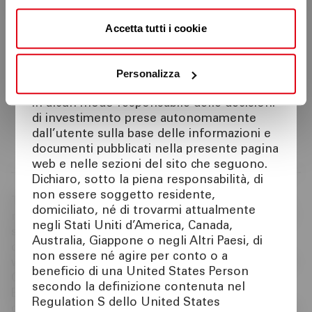
presente pagina web e nelle sezioni del
sito che seguono. La possibilità di accesso
Accetta tutti i cookie
e di download delle suddette informazioni
è quindi preclusa ai soggetti diversi da
quelli sopra indicati.
Personalizza
Cassa di Risparmio di Bolzano S.p.A. non è
in alcun modo responsabile delle decisioni
di investimento prese autonomamente
Vai al sito
dall’utente sulla base delle informazioni e
documenti pubblicati nella presente pagina
web e nelle sezioni del sito che seguono.
Dichiaro, sotto la piena responsabilità, di
non essere soggetto residente,
The Covered Bond Label is a quality Label which
domiciliato, né di trovarmi attualmente
responds to a market-wide request for improved
negli Stati Uniti d’America, Canada,
standards and increased transparency in the
Australia, Giappone o negli Altri Paesi, di
covered bond market. The Covered Bond Label
non essere né agire per conto o a
was created by the EMF/European Covered Bond
beneficio di una United States Person
Council (ECBC) in 2012. It was developed by the
secondo la definizione contenuta nel
European issuer community, working in close
Regulation S dello United States
cooperation with investors and regulators, and in