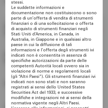
anche Banca di Cividale S.p.A. – Società Benefit.
stessi.
TOOL
Emissioni
Le suddette informazioni e
documentazione non costituiscono o sono
parte di un’offerta di vendita di strumenti
ATTUALITÀ
Rating
finanziari o di una sollecitazione o offerta
Informativa alla clientela per
di acquisto di strumenti finanziari negli
operazioni di cessione
Assemblee
CONTATTI
Stati Uniti d’America, in Canada, in
01
Australia, in Giappone e in qualsiasi altro
paese in cui la diffusione di tali
Sostenibilità
informazioni e l’offerta degli strumenti ivi
Prospetto di Base e
indicati non è consentita in assenza di
Documenti Societari
Supplementi
specifiche autorizzazioni da parte delle
competenti Autorità locali ovvero sia in
11
violazione di norme e regolamenti locali
Informativa
(gli “Altri Paesi”). Gli strumenti finanziari ivi
indicati non sono stati e non saranno
Final Terms
Contatti Investor Relations
registrati ai sensi dello United States
21
Securities Act del 1933, e successive
modifiche e integrazioni né ai sensi della
normativa vigente negli Altri Paesi.