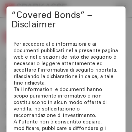
Apre i
“Covered Bonds” –
Disclaimer
IT
EN
DE
Sottosezione del menu hamburger
Investor Relations
PRIVATI E FAMIGLIE
Covered bonds
"Apre la pagina Investor Relations
Home
IMPRESE
Per accedere alle informazioni e ai
documenti pubblicati nella presente pagina
web e nelle sezioni del sito che seguono è
Price sensitive
Cassa di Risparmio di Bolzano S.p.A. ha costituito
SERVIZI PRIVATI E
necessario leggere attentamente ed
nel 2022 un Programma di Obbligazioni Bancarie
FAMIGLIE
accettare l’informativa di seguito riportata,
Garantite come parte integrante di una gestione
Comunicati Stampa
rilasciando la dichiarazione in calce, a tale
diversificata delle fonti di finanziamento.
fine richiesta.
SERVIZI IMPRESE
Tali informazioni e documenti hanno
Bilanci e relazioni
Emittente delle Obbligazioni Bancarie Garantite è
scopo puramente informativo e non
Cassa di Risparmio di Bolzano S.p.A., mentre il
costituiscono in alcun modo offerta di
OLTRE LA BANCA
ruolo di Guarantor è ricoperto da SPK OBG S.r.l.,
Piano strategico
vendita, né sollecitazione o
facente parte del gruppo bancario Cassa di
raccomandazione di investimento.
Risparmio di Bolzano.
CHI SIAMO
All’utente non è consentito copiare,
OPA su azioni civibank
Nel 2023 è entrata a far parte del Programma
modificare, pubblicare e diffondere gli