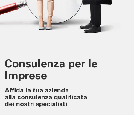
SERVIZI IMPRESE
Corporate Banking
Centri Imprese PMI
Sparkasse Startup
Agribusiness
Consulenza per le
PNRR
Imprese
ISI Imprese
Affida la tua azienda
Incassi & Pagamenti Mobile
alla consulenza qualificata
dei nostri specialisti
OLTRE LA BANCA