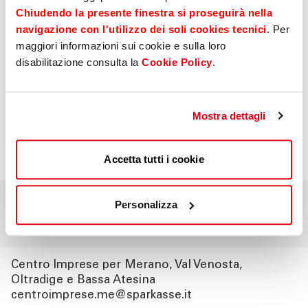
Chiudendo la presente finestra si proseguirà nella
più vicino
navigazione con l'utilizzo dei soli cookies tecnici
. Per
maggiori informazioni sui cookie e sulla loro
La
rete di consulenti Sparkasse
per le Piccole e
disabilitazione consulta la
Cookie Policy
.
Medie Imprese
è presente su tutto il territorio
e
offre alla clientela
un sostegno costante e
professionale
: trova il Centro Imprese più vicino.
Mostra dettagli
Indirizzo e-mail
Accetta tutti i cookie
Centro Imprese per Bolzano, Valle Isarco e Val
Personalizza
Gardena
centroimprese.bz@sparkasse.it
Centro Imprese per Merano, Val Venosta,
Oltradige e Bassa Atesina
centroimprese.me@sparkasse.it