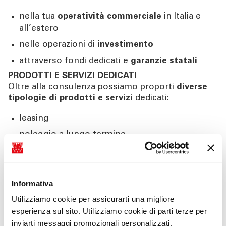
nella tua
operatività commerciale
in Italia e
all’estero
nelle operazioni di
investimento
attraverso fondi dedicati e
garanzie statali
PRODOTTI E SERVIZI DEDICATI
Oltre alla consulenza possiamo proporti
diverse
tipologie di prodotti e servizi
dedicati:
leasing
noleggio a lungo termine
prodotti POS e digital payment
prodotti assicurativi
Informativa
collaborazione con broker assicurativi
Utilizziamo cookie per assicurarti una migliore
esperienza sul sito. Utilizziamo cookie di parti terze per
Contatta
il Centro Imprese
inviarti messaggi promozionali personalizzati.