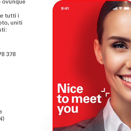
no ovunque
 tutti i
TÀ
CONTATTI
to, uniti
enti | Stories
Richiedi informazioni
ti:
urity
Come contattarci
Ricerca filiale
ng
Lavora con noi
78 378
er
Tel:
800378378
lun - ven
: 08.00 - 22.00
sab
: 08.00 - 14.00
e
N)