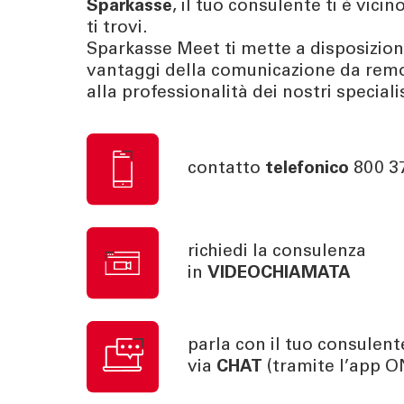
Sparkasse
, il tuo consulente ti è vici
ti trovi.
Sparkasse Meet ti mette a disposizione
TOOL
ATTUALI
vantaggi della comunicazione da remo
Calcola la rata
News | Ev
alla professionalità dei nostri specialis
Calcola il rendimento
Cybersec
Calcola il tuo gap
Journal
previdenziale
Sponsori
contatto
telefonico
800 3
Newslett
richiedi la consulenza
in
VIDEOCHIAMATA
parla con il tuo consulent
via
CHAT
(tramite l’app O