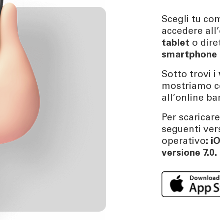
Scegli tu co
accedere all
tablet
o dir
smartphone
Sotto trovi i
mostriamo c
all’online ba
Per scaricare
seguenti ver
operativo
:
iO
versione 7.0
.