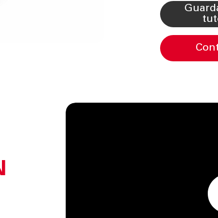
guarda i video
tut
con
N