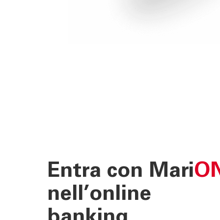
Entra con Mari
O
nell’online
banking