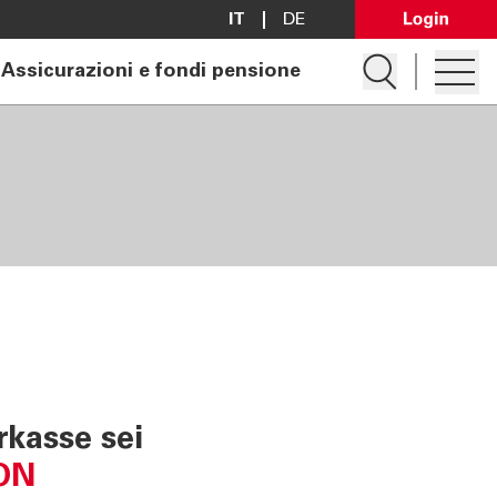
IT
DE
Open Lo
Apre la ricerc
Assicurazioni e fondi pensione
Apre i
Apri conto
Richiedi mutuo
Ricerca filiale
Contattaci
kasse sei
ON