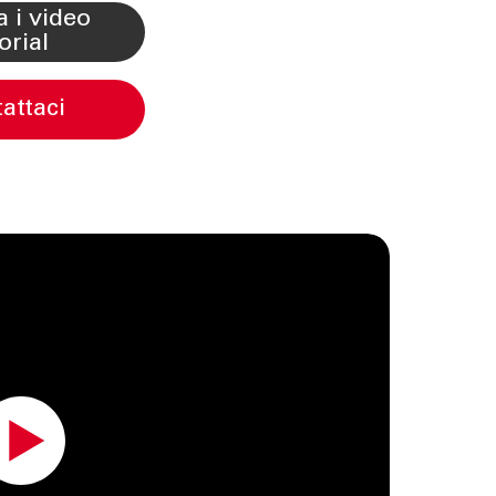
orial
tattaci