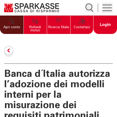
Apre la ricerc
Apre i
PRIVATI E FAMIGLIE
Open 
Apri conto
Richiedi
Ricerca filiale
Contattaci
mutuo
IMPRESE
SERVIZI PRIVATI E
FAMIGLIE
Banca d´Italia autorizza
SERVIZI IMPRESE
l’adozione dei modelli
OLTRE LA BANCA
interni per la
misurazione dei
CHI SIAMO
requisiti patrimoniali