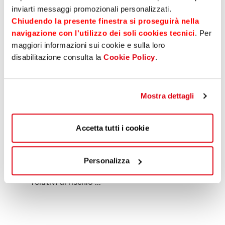
importante traguardo
.”
inviarti messaggi promozionali personalizzati.
Chiudendo la presente finestra si proseguirà nella
navigazione con l'utilizzo dei soli cookies tecnici
. Per
News
25 giugno 2025
maggiori informazioni sui cookie e sulla loro
disabilitazione consulta la
Cookie Policy
.
Condividi su
Mostra dettagli
Download
Accetta tutti i cookie
Comunicato stampa #Banca d´Italia
autorizza l’adozione dei modelli interni per
Personalizza
la misurazione dei requisiti patrimoniali
relativi al rischio ...