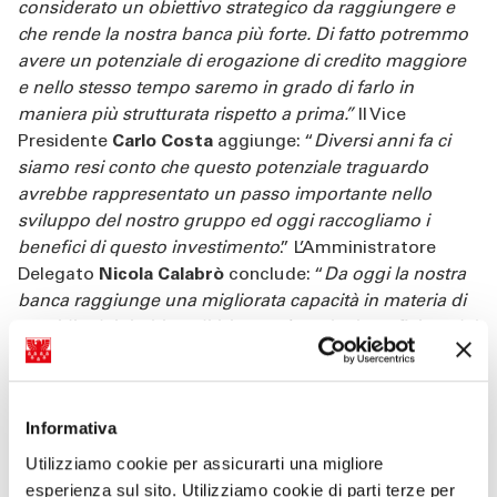
considerato un obiettivo strategico da raggiungere e
che rende la nostra banca più forte. Di fatto potremmo
avere un potenziale di erogazione di credito maggiore
e nello stesso tempo saremo in grado di farlo in
maniera più strutturata rispetto a prima.”
Il Vice
Presidente
Carlo Costa
aggiunge: “
Diversi anni fa ci
siamo resi conto che questo potenziale traguardo
avrebbe rappresentato un passo importante nello
sviluppo del nostro gruppo ed oggi raccogliamo i
benefici di questo investimento
.” L’Amministratore
Delegato
Nicola Calabrò
conclude: “
Da oggi la nostra
banca raggiunge una migliorata capacità in materia di
presidio dei rischi creditizi e potrà anche beneficiare del
miglioramento dei coefficienti patrimoniali conseguenti
dall’adozione dei nuovi modelli di rating. Questo si
traduce in una maggiore competitività che la banca
Informativa
guadagna raggiungendo il livello tipico delle banche di
maggiori dimensioni. Un grande ringraziamento va a
Utilizziamo cookie per assicurarti una migliore
tutti i collaboratori che si sono impegnati per questo
esperienza sul sito. Utilizziamo cookie di parti terze per