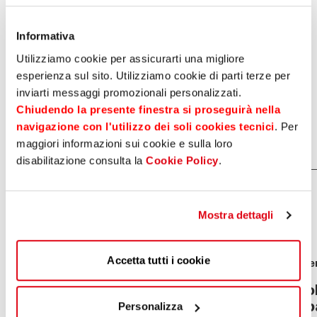
nell’analisi dei dati di mercato e di consumo, in
collaborazione con “
Il Sole 24 ore
”.
Informativa
Utilizziamo cookie per assicurarti una migliore
News
20 maggio 2026
esperienza sul sito. Utilizziamo cookie di parti terze per
inviarti messaggi promozionali personalizzati.
Chiudendo la presente finestra si proseguirà nella
Condividi su
navigazione con l'utilizzo dei soli cookies tecnici
. Per
maggiori informazioni sui cookie e sulla loro
disabilitazione consulta la
Cookie Policy
.
Potrebbe interessarti
anche
Mostra dettagli
Accetta tutti i cookie
News
04 agosto 2026
Eve
Sparkasse approva i risultati
Bol
preliminari al 30/06/26
Sp
Personalizza