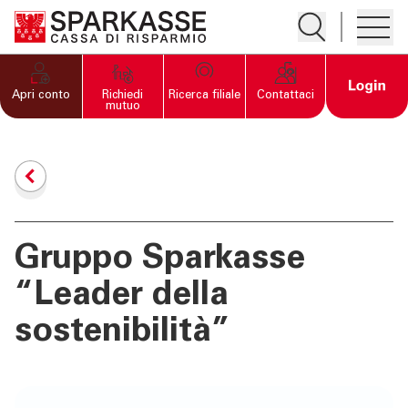
Apre la ricerc
Apre i
PRIVATI E FAMIGLIE
Open 
Apri conto
Richiedi
Ricerca filiale
Contattaci
mutuo
IMPRESE
SERVIZI PRIVATI E
FAMIGLIE
Gruppo Sparkasse
SERVIZI IMPRESE
“Leader della
OLTRE LA BANCA
sostenibilità”
CHI SIAMO