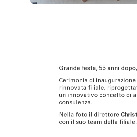
TOOL
ATTUALI
Calcola la rata
News | Ev
Calcola il rendimento
Cybersec
Calcola il tuo gap
Journal
previdenziale
Sponsori
Newslett
Grande festa, 55 anni dopo
Cerimonia di inaugurazione
rinnovata filiale, riproget
un innovativo concetto di a
consulenza.
Nella foto il direttore
Chris
con il suo team della filiale