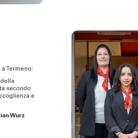
TÀ
CONTATTI
enti | Stories
Richiedi informazioni
urity
Come contattarci
Ricerca filiale
ng
Lavora con noi
er
, a Termeno:
Tel:
800378378
lun - ven
: 08.00 - 22.00
 della
sab
: 08.00 - 14.00
tata secondo
ccoglienza e
tian Wurz
.