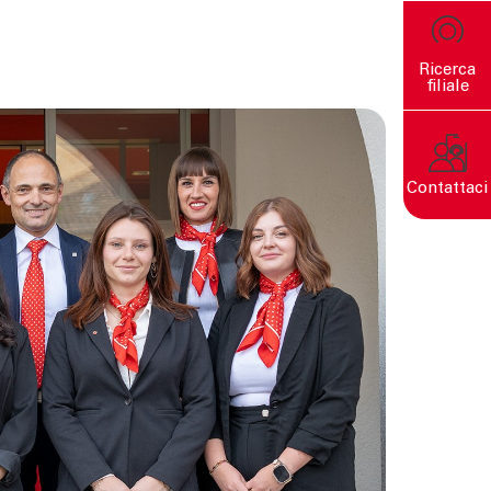
Ricerca
filiale
Contattaci
Un mondo sostenibile nasce
da decisioni consapevoli.