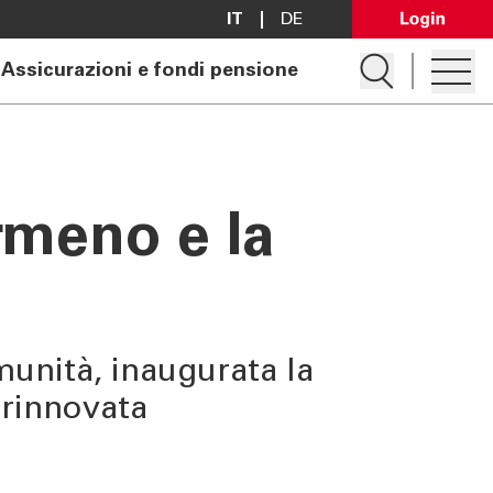
IT
DE
Open Lo
Apre la ricerc
Assicurazioni e fondi pensione
Apre i
Apri conto
Richiedi mutuo
ermeno e la
Ricerca filiale
Contattaci
munità, inaugurata la
 rinnovata