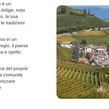
o è un
 Adige, noto
lo, la sua
 le tradizioni
so in un
egio, il paese
ta e spirito
ra del proprio
lla comunità
orizzare
e