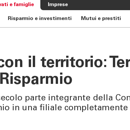
vati e famiglie
Imprese
Risparmio e investimenti
Mutui e prestiti
A BANCA
CHI SIAMO
e Auto
Banca
rkasse
Governance
n il territorio: T
Alta Direzione
Investor Relations
 Risparmio
Azionisti
Internal Dealing
Sostenibilità
ecolo parte integrante della Co
mio in una filiale completamente