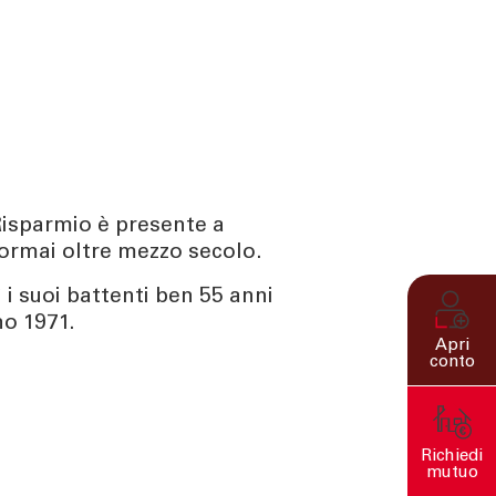
Risparmio è presente a
rmai oltre mezzo secolo.
rì i suoi battenti ben 55 anni
no 1971.
Apri
conto
Richiedi
mutuo