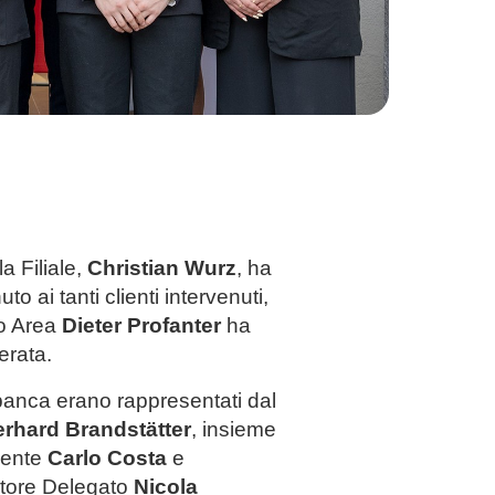
la Filiale,
Christian Wurz
, ha
to ai tanti clienti intervenuti,
po Area
Dieter Profanter
ha
erata.
a banca erano rappresentati dal
rhard Brandstätter
, insieme
dente
Carlo Costa
e
atore Delegato
Nicola