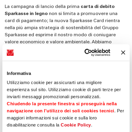
La campagna di lancio della prima
carta di debito
Sparkasse in legno
non si limita a promuovere una
card di pagamento; la nuova Sparkasse Card rientra
nella più ampia strategia di sostenibilità del Gruppo
Sparkasse ed esprime il nostro modo di coniugare
valore economico e valore ambientale. Abbiamo
sviluppato una campagna multicanale che,
a partire
dallo SPOT TV
, veicola un messaggio semplice che
parla direttamente alla mente e al cuore delle persone.
Informativa
Events
10 luglio 2025
Utilizziamo cookie per assicurarti una migliore
esperienza sul sito. Utilizziamo cookie di parti terze per
inviarti messaggi promozionali personalizzati.
Condividi su
Chiudendo la presente finestra si proseguirà nella
navigazione con l'utilizzo dei soli cookies tecnici
. Per
maggiori informazioni sui cookie e sulla loro
Photogallery
disabilitazione consulta la
Cookie Policy
.