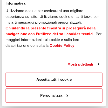
Responsabile Area Corporate Banking Alto Adige.
Informativa
Utilizziamo cookie per assicurarti una migliore
Il leasing oggi rappresenta una leva concreta per
esperienza sul sito. Utilizziamo cookie di parti terze per
accompagnare le aziende nei percorsi di innovazione,
inviarti messaggi promozionali personalizzati.
sostenibilità e crescita, come confermano anche i dati:
Chiudendo la presente finestra si proseguirà nella
nel 2025 lo stipulato leasing in Italia è cresciuto del
navigazione con l'utilizzo dei soli cookies tecnici
. Per
5,8% e negli ultimi dieci anni i volumi sono quasi
maggiori informazioni sui cookie e sulla loro
raddoppiati, confermando l’interesse delle imprese per
disabilitazione consulta la
Cookie Policy
.
questa formula di finanziamento.
Mostra dettagli
Events
15 giugno 2026
Accetta tutti i cookie
Condividi su
Personalizza
Download