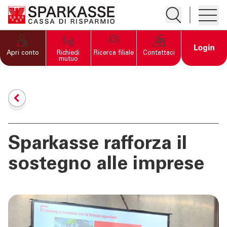
Apre la ricerc
Apre i
PRIVATI E FAMIGLIE
Open 
Apri conto
Richiedi
Ricerca filiale
Contattaci
mutuo
IMPRESE
SERVIZI PRIVATI E
FAMIGLIE
Sparkasse rafforza il
SERVIZI IMPRESE
sostegno alle imprese
OLTRE LA BANCA
CHI SIAMO