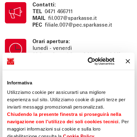
Contatti:
TEL
0471 466711
MAIL
fil.007@sparkasse.it
PEC
filiale.007@pec.sparkasse.it
Orari apertura:
lunedì - venerdì
08:35 - 12:55 14:35 - 16:30 (ven 16:00)
Orari cassa:
lunedì - venerdì
Informativa
08:35 - 12:55
Utilizziamo cookie per assicurarti una migliore
esperienza sul sito. Utilizziamo cookie di parti terze per
Info:
inviarti messaggi promozionali personalizzati.
consulenza su appuntamento fino alle
Chiudendo la presente finestra si proseguirà nella
18:30 (ven 16:00), area self 24h
navigazione con l'utilizzo dei soli cookies tecnici
. Per
maggiori informazioni sui cookie e sulla loro
disabilitazione consulta la
Cookie Policy
.