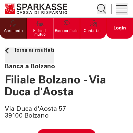
Apre la ricerc
Apre i
PRIVATI E FAMIGLIE
Open 
Apri conto
Richiedi
Ricerca filiale
Contattaci
mutuo
IMPRESE
Torna ai risultati
SERVIZI PRIVATI E
Banca a Bolzano
FAMIGLIE
Filiale Bolzano - Via
SERVIZI IMPRESE
Duca d'Aosta
OLTRE LA BANCA
Via Duca d'Aosta 57
39100 Bolzano
CHI SIAMO