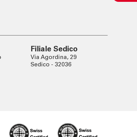
Un mondo sostenibile nasce
da decisioni consapevoli.
Filiale Sedico
o
Via Agordina, 29
Sedico - 32036