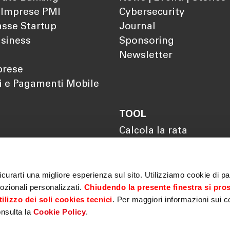
 Imprese PMI
Cybersecurity
sse Startup
Journal
siness
Sponsoring
Newsletter
prese
i e Pagamenti Mobile
TOOL
Calcola la rata
Calcola il rendimento
Calcola il tuo gap
previdenziale
curarti una migliore esperienza sul sito. Utilizziamo cookie di par
ozionali personalizzati.
Chiudendo la presente finestra si pro
ilizzo dei soli cookies tecnici
. Per maggiori informazioni sui c
onsulta la
Cookie Policy
.
Privacy
|
Cookie policy
|
MiFID
|
Sicurezza
|
Antiriciclaggio
|