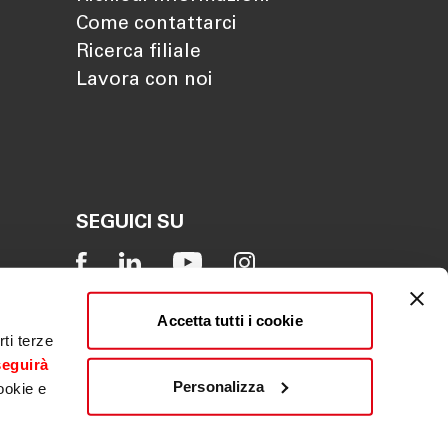
Come contattarci
Ricerca filiale
Lavora con noi
SEGUICI SU
Accetta tutti i cookie
ti terze
seguirà
Personalizza
ookie e
Reclamo
|
Whistleblowing
|
ACF
|
PSD2
|