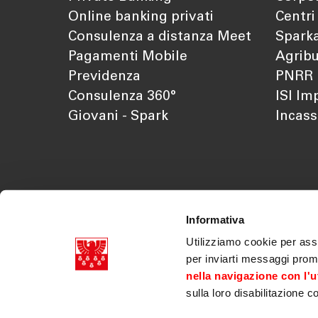
Online banking privati
Centri
Consulenza a distanza Meet
Sparka
Pagamenti Mobile
Agribu
Previdenza
PNRR
Consulenza 360°
ISI Im
Giovani - Spark
Incass
Informativa
Utilizziamo cookie per assi
per inviarti messaggi prom
nella navigazione con l'ut
sulla loro disabilitazione c
Cassa di Risparmio di Bolzano SpA p.iva 03179070218
Doc. societari
|
Trasparenza
|
Legal disclaimer
|