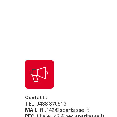
Contatti:
TEL
0438 370613
MAIL
fil.142@sparkasse.it
PEC
filiale.142@pec.sparkasse.it