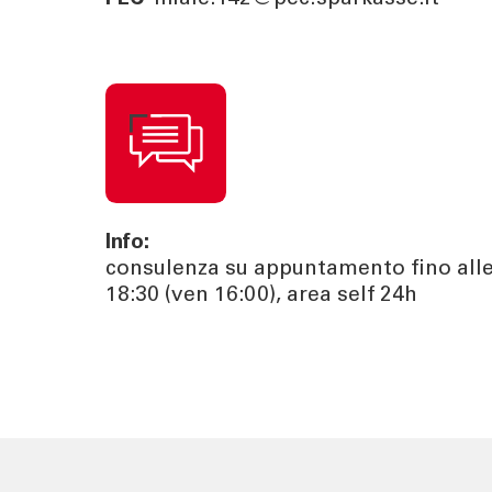
Info:
consulenza su appuntamento fino all
18:30 (ven 16:00), area self 24h
TOOL
ATTUALI
Calcola la rata
News | Ev
Calcola il rendimento
Cybersec
Calcola il tuo gap
Journal
previdenziale
Sponsori