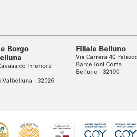
er
Tel:
800378378
lun - ven
: 08.00 - 22.00
sab
: 08.00 - 14.00
ale Borgo
Filiale Belluno
elluna
Via Carrera 40 Palazz
Barcelloni Corte
Cavassico Inferiore
Belluno - 32100
 Valbelluna - 32026