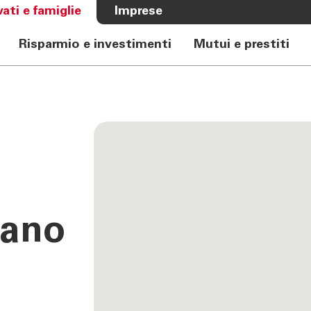
vati e famiglie
Imprese
Risparmio e investimenti
Mutui e prestiti
A BANCA
CHI SIAMO
e Auto
Banca
rkasse
Governance
Alta Direzione
Investor Relations
Azionisti
Internal Dealing
iano
Sostenibilità