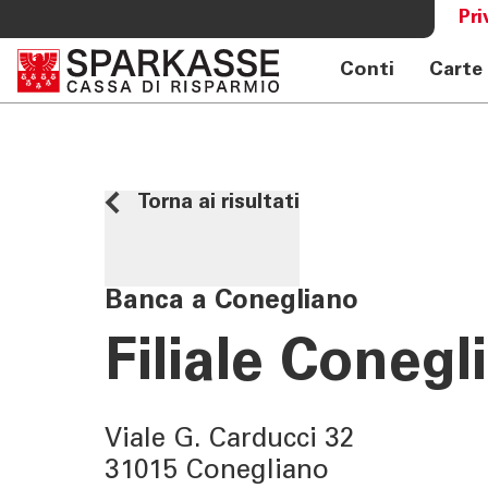
Pri
Conti
Carte
SERVIZI PRIVATI E FAMIGLIE
OLTRE L
Private Banking
Sparkass
Online banking privati
Club Spa
Torna ai risultati
Consulenza a distanza Meet
Academy
Pagamenti Mobile
Previdenza
Banca a Conegliano
Consulenza 360°
Filiale Conegl
Giovani - Spark
Viale G. Carducci 32
31015 Conegliano