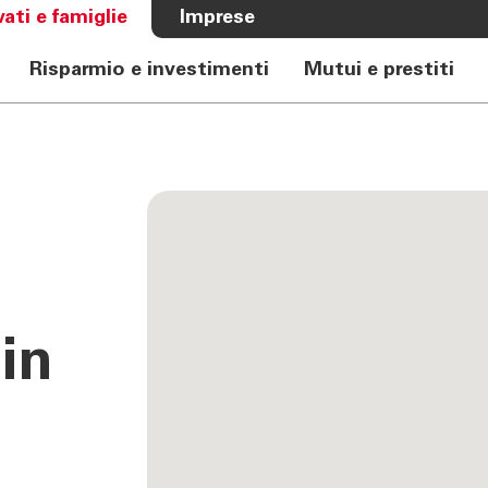
vati e famiglie
Imprese
Risparmio e investimenti
Mutui e prestiti
A BANCA
CHI SIAMO
e Auto
Banca
rkasse
Governance
Alta Direzione
Investor Relations
Azionisti
Internal Dealing
 in
Sostenibilità