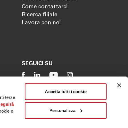
Come contattarci
Ricerca filiale
Lavora con noi
SEGUICI SU
Accetta tutti i cookie
ti terze
seguirà
Personalizza
ookie e
Reclamo
|
Whistleblowing
|
ACF
|
PSD2
|