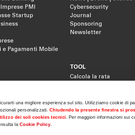
 Imprese PMI
Cybersecurity
sse Startup
Journal
siness
Sponsoring
Newsletter
prese
i e Pagamenti Mobile
TOOL
Calcola la rata
Calcola il rendimento
Calcola il tuo gap
previdenziale
curarti una migliore esperienza sul sito. Utilizziamo cookie di par
ozionali personalizzati.
Chiudendo la presente finestra si pro
ilizzo dei soli cookies tecnici
. Per maggiori informazioni sui c
onsulta la
Cookie Policy
.
Privacy
|
Cookie policy
|
MiFID
|
Sicurezza
|
Antiriciclaggio
|