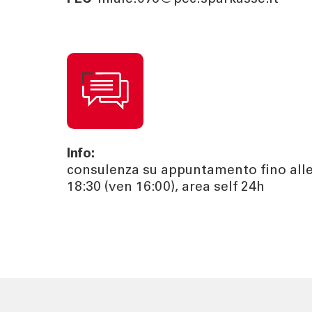
Info:
consulenza su appuntamento fino all
18:30 (ven 16:00), area self 24h
TOOL
ATTUALI
Calcola la rata
News | Ev
Calcola il rendimento
Cybersec
Calcola il tuo gap
Journal
previdenziale
Sponsori