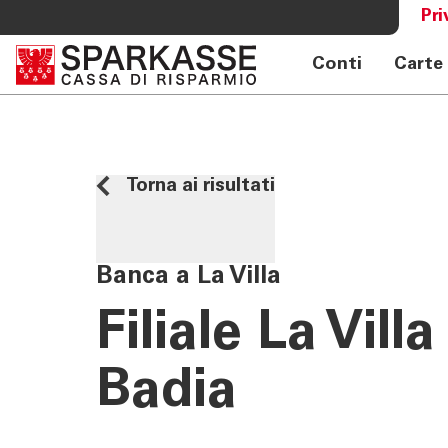
Pri
Conti
Carte
SERVIZI PRIVATI E FAMIGLIE
OLTRE L
Private Banking
Sparkass
Online banking privati
Club Spa
Torna ai risultati
Consulenza a distanza Meet
Academy
Pagamenti Mobile
Previdenza
Banca a La Villa
Consulenza 360°
Filiale La Villa
Giovani - Spark
Badia