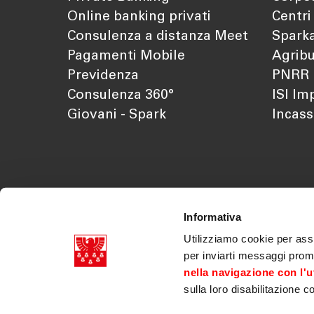
Online banking privati
Centri
Consulenza a distanza Meet
Sparka
Pagamenti Mobile
Agribu
Previdenza
PNRR
Consulenza 360°
ISI Im
Giovani - Spark
Incass
Informativa
Utilizziamo cookie per assi
per inviarti messaggi prom
nella navigazione con l'ut
sulla loro disabilitazione c
Cassa di Risparmio di Bolzano SpA p.iva 03179070218
Doc. societari
|
Trasparenza
|
Legal disclaimer
|