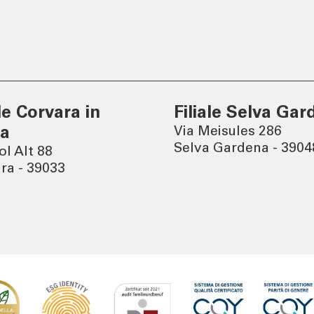
er
Tel:
800378378
lun - ven
: 08.00 - 22.00
sab
: 08.00 - 14.00
ale Corvara in
Filiale Selva Gar
ia
Via Meisules 286
Selva Gardena - 3904
ol Alt 88
ra - 39033