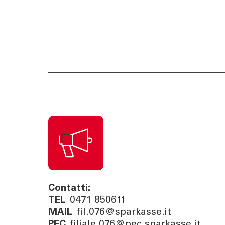
Contatti:
TEL
0471 850611
MAIL
fil.076@sparkasse.it
PEC
filiale.076@pec.sparkasse.it