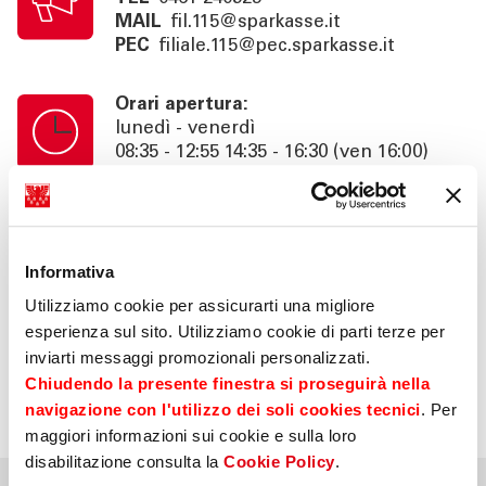
MAIL
fil.115@sparkasse.it
PEC
filiale.115@pec.sparkasse.it
Orari apertura:
lunedì - venerdì
08:35 - 12:55 14:35 - 16:30 (ven 16:00)
Orari cassa:
lunedì - venerdì
08:35 - 12:55
Informativa
Utilizziamo cookie per assicurarti una migliore
Info:
esperienza sul sito. Utilizziamo cookie di parti terze per
consulenza su appuntamento fino alle
inviarti messaggi promozionali personalizzati.
18:30 (ven 16:00), area self 24h
Chiudendo la presente finestra si proseguirà nella
navigazione con l'utilizzo dei soli cookies tecnici
. Per
maggiori informazioni sui cookie e sulla loro
disabilitazione consulta la
Cookie Policy
.