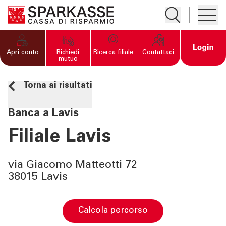
Apre la ricerc
Apre i
PRIVATI E FAMIGLIE
Open 
Apri conto
Richiedi
Ricerca filiale
Contattaci
mutuo
IMPRESE
Torna ai risultati
SERVIZI PRIVATI E
Banca a Lavis
FAMIGLIE
Filiale Lavis
SERVIZI IMPRESE
via Giacomo Matteotti 72
38015 Lavis
OLTRE LA BANCA
CHI SIAMO
calcola percorso