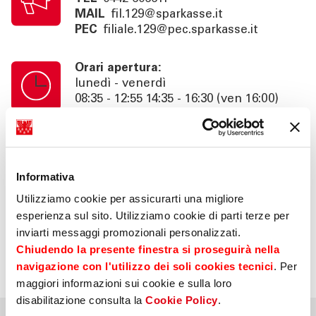
MAIL
fil.129@sparkasse.it
PEC
filiale.129@pec.sparkasse.it
Orari apertura:
lunedì - venerdì
08:35 - 12:55 14:35 - 16:30 (ven 16:00)
Orari cassa:
lunedì - venerdì
08:35 - 12:55
Informativa
Utilizziamo cookie per assicurarti una migliore
Info:
esperienza sul sito. Utilizziamo cookie di parti terze per
consulenza su appuntamento fino alle
inviarti messaggi promozionali personalizzati.
18:30 (ven 16:00), area self 24h
Chiudendo la presente finestra si proseguirà nella
navigazione con l'utilizzo dei soli cookies tecnici
. Per
maggiori informazioni sui cookie e sulla loro
disabilitazione consulta la
Cookie Policy
.