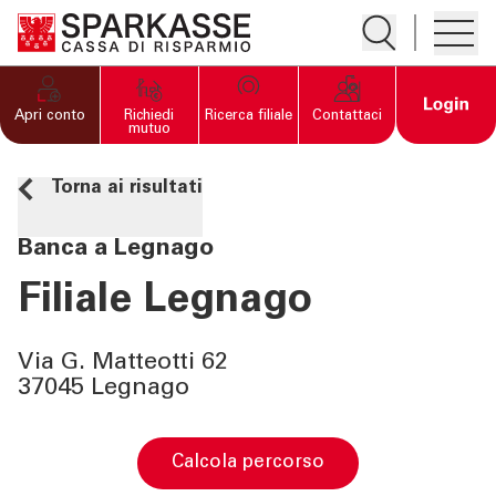
Apre la ricerc
Apre i
PRIVATI E FAMIGLIE
Open 
Apri conto
Richiedi
Ricerca filiale
Contattaci
mutuo
IMPRESE
Torna ai risultati
SERVIZI PRIVATI E
Banca a Legnago
FAMIGLIE
Filiale Legnago
SERVIZI IMPRESE
Via G. Matteotti 62
37045 Legnago
OLTRE LA BANCA
CHI SIAMO
calcola percorso