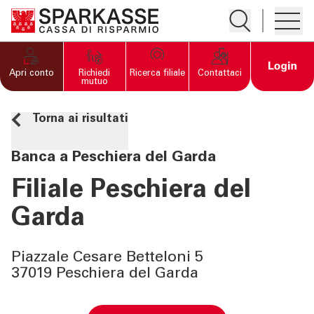
Apre la ricerc
Apre i
PRIVATI E FAMIGLIE
Open 
Apri conto
Richiedi
Ricerca filiale
Contattaci
mutuo
IMPRESE
Torna ai risultati
SERVIZI PRIVATI E
Banca a Peschiera del Garda
FAMIGLIE
Filiale Peschiera del
SERVIZI IMPRESE
Garda
OLTRE LA BANCA
Piazzale Cesare Betteloni 5
37019 Peschiera del Garda
CHI SIAMO