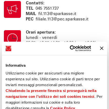
Contatti:
TEL
045 7551737
MAIL
fil.113@sparkasse.it
PEC
filiale.113@pec.sparkasse.it
Orari apertura:
lunedì - venerdì
08:35 - 12:55 14:35 - 16:30 (ven 16:00)
Orari cassa:
lunedì - venerdì
Informativa
08:35 - 12:55
Utilizziamo cookie per assicurarti una migliore
esperienza sul sito. Utilizziamo cookie di parti terze per
Info:
inviarti messaggi promozionali personalizzati.
consulenza su appuntamento fino alle
Chiudendo la presente finestra si proseguirà nella
18:30 (ven 16:00), area self 24h
navigazione con l'utilizzo dei soli cookies tecnici
. Per
maggiori informazioni sui cookie e sulla loro
disabilitazione consulta la
Cookie Policy
.