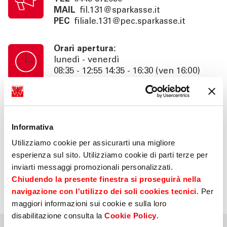
MAIL
fil.131@sparkasse.it
PEC
filiale.131@pec.sparkasse.it
Orari apertura:
lunedì - venerdì
08:35 - 12:55 14:35 - 16:30 (ven 16:00)
Orari cassa:
lunedì - venerdì
08:35 - 12:55
Informativa
Utilizziamo cookie per assicurarti una migliore
Info:
esperienza sul sito. Utilizziamo cookie di parti terze per
consulenza su appuntamento fino alle
inviarti messaggi promozionali personalizzati.
18:30 (ven 16:00), area self 24h
Chiudendo la presente finestra si proseguirà nella
navigazione con l'utilizzo dei soli cookies tecnici
. Per
maggiori informazioni sui cookie e sulla loro
disabilitazione consulta la
Cookie Policy
.