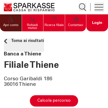
Apre la ricerc
Apre i
PRIVATI E FAMIGLIE
Open 
Apri conto
Richiedi
Ricerca filiale
Contattaci
mutuo
IMPRESE
Torna ai risultati
SERVIZI PRIVATI E
Banca a Thiene
FAMIGLIE
Filiale Thiene
SERVIZI IMPRESE
Corso Garibaldi 186
36016 Thiene
OLTRE LA BANCA
CHI SIAMO
calcola percorso