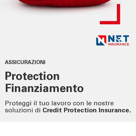
SERVIZI IMPRESE
OLTRE LA BANCA
CHI SIAMO
ASSICURAZIONI
TOOL
Protection
Finanziamento
ATTUALITÀ
Proteggi il tuo lavoro con le nostre
CONTATTI
soluzioni di
Credit Protection Insurance.