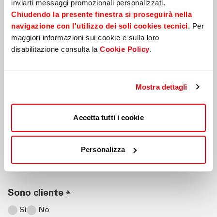
inviarti messaggi promozionali personalizzati.
E-mail
*
Chiudendo la presente finestra si proseguirà nella
navigazione con l'utilizzo dei soli cookies tecnici
. Per
maggiori informazioni sui cookie e sulla loro
disabilitazione consulta la
Cookie Policy
.
Messaggio
*
Mostra dettagli
Accetta tutti i cookie
*Campi obbligatori
Vorrei essere contattato
Personalizza
*
Tramite email
Per telefono
Sono cliente
*
Sì
No