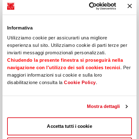
Richiedi
informazioni
Informativa
Nome
*
Utilizziamo cookie per assicurarti una migliore
esperienza sul sito. Utilizziamo cookie di parti terze per
inviarti messaggi promozionali personalizzati.
Cognome
*
Chiudendo la presente finestra si proseguirà nella
navigazione con l'utilizzo dei soli cookies tecnici
. Per
maggiori informazioni sui cookie e sulla loro
disabilitazione consulta la
Cookie Policy
.
Cellulare
*
Mostra dettagli
E-mail
*
Accetta tutti i cookie
Messaggio
*