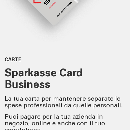
SERVIZI IMPRESE
OLTRE LA BANCA
CHI SIAMO
CARTE
TOOL
Sparkasse Card
Business
ATTUALITÀ
La tua carta per mantenere separate le
CONTATTI
spese professionali da quelle personali.
Puoi pagare per la tua azienda in
negozio, online e anche con il tuo