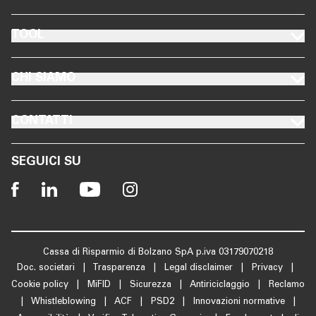
FOOTER TOOL
TOOL
FOOTER CHI SIAMO
CHI SIAMO
FOOTER CONTATTI
CONTATTI
SEGUICI SU
Cassa di Risparmio di Bolzano SpA p.iva 03179070218
Doc. societari
|
Trasparenza
|
Legal disclaimer
|
Privacy
|
Cookie policy
|
MiFID
|
Sicurezza
|
Antiriciclaggio
|
Reclamo
|
Whistleblowing
|
ACF
|
PSD2
|
Innovazioni normative
|