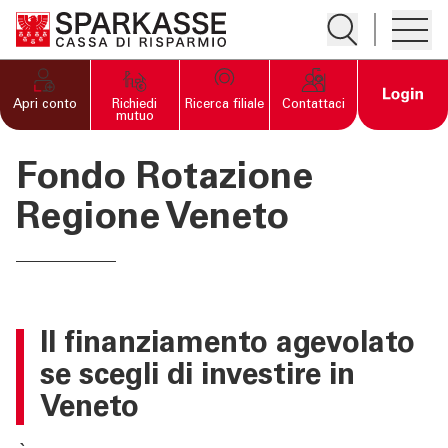
Apre la ricerc
Apre i
PRIVATI E FAMIGLIE
Open 
Apri conto
Richiedi
Ricerca filiale
Contattaci
mutuo
IMPRESE
Fondo Rotazione
"Apre la pagina Imprese
Home
Regione Veneto
Conti
Carte
Finanziamenti e investimenti
Il finanziamento
agevolato
Assicurazioni
se scegli di investire in
Veneto
SERVIZI PRIVATI E
FAMIGLIE