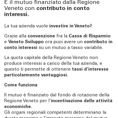
È il mutuo finanziato dalla Regione
Veneto con
contributo in conto
SERVIZI IMPRESE
interessi.
La tua azienda vuole
investire in Veneto?
OLTRE LA BANCA
Grazie alla
convenzione
fra la
Cassa di Risparmio
e
Veneto Sviluppo
ora puoi avere un
contributo in
CHI SIAMO
conto interessi
su un mutuo a tasso variabile.
La quota capitale della Regione Veneto non
TOOL
produce interessi a carico della tua azienda, e
questo ti permette di ottenere
tassi d’interesse
particolarmente vantaggiosi.
ATTUALITÀ
Come funziona
CONTATTI
Il mutuo è finanziato dal fondo di rotazione della
Regione Veneto per l’
incentivazione delle attività
economiche.
Gli organi regionali competenti determinano la