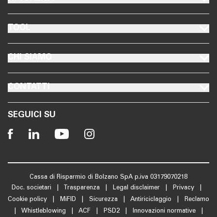
FOOTER TOOL
TOOL
FOOTER CHI SIAMO
CHI SIAMO
FOOTER CONTATTI
CONTATTI
SEGUICI SU
Cassa di Risparmio di Bolzano SpA p.iva 03179070218
Doc. societari
|
Trasparenza
|
Legal disclaimer
|
Privacy
|
Cookie policy
|
MiFID
|
Sicurezza
|
Antiriciclaggio
|
Reclamo
|
Whistleblowing
|
ACF
|
PSD2
|
Innovazioni normative
|