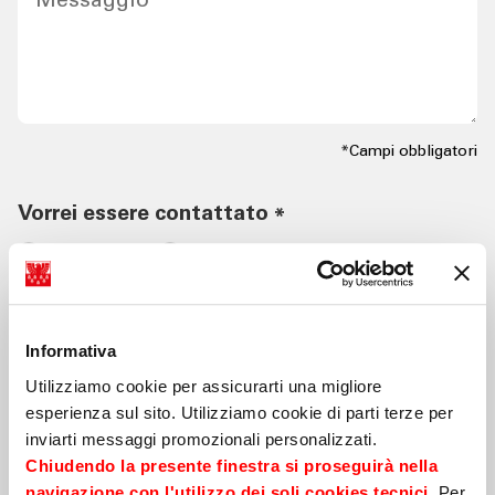
Messaggio
*
*Campi obbligatori
Vorrei essere contattato
*
Tramite email
Per telefono
Sono cliente
*
Informativa
Sì
No
Utilizziamo cookie per assicurarti una migliore
esperienza sul sito. Utilizziamo cookie di parti terze per
Informativa Privacy
inviarti messaggi promozionali personalizzati.
Con la presente dichiaro di aver preso visione
Chiudendo la presente finestra si proseguirà nella
dell'informativa privacy consultabile al link di cui
navigazione con l'utilizzo dei soli cookies tecnici
. Per