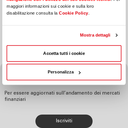
sopra e di acconsentire ad essere ricontattato
maggiori informazioni sui cookie e sulla loro
dalla Banca per dar seguito alla richiesta*
disabilitazione consulta la
Cookie Policy
.
*Campi obbligatori
Mostra dettagli
Invia
Accetta tutti i cookie
Personalizza
Iscriviti alla nostra
newsletter
Per essere aggiornati sull’andamento dei mercati
finanziari
iscriviti